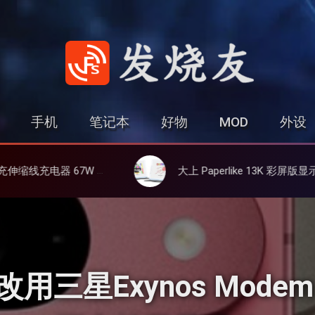
发烧友
手机
笔记本
好物
MOD
外设
设备同时充
大上 Paperlike 13K 彩屏版显示屏，13.3英寸高刷彩色墨水屏
都改用三星Exynos Mod