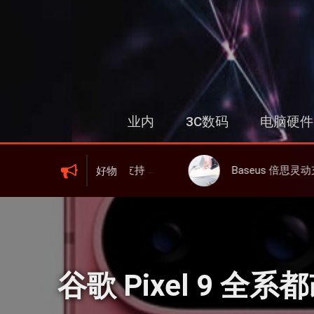
跳
过
内
容
业内
3C数码
电脑硬件
000mAh 电池、峰值下行2.0Gbps
Baseus 倍思灵动充伸缩线充电器 67W 3C，超耐用可伸缩线、氮化镓、3C多
好物
谷歌 Pixel 9 全系