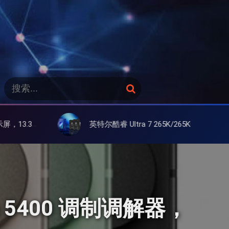
搜
搜
索
索
：
英特尔酷睿 Ultra 7 265K/265KF 官降100美元促销，快和酷睿 Ultra 5 差不多了
联想 YO
em 5400 调制调解器，