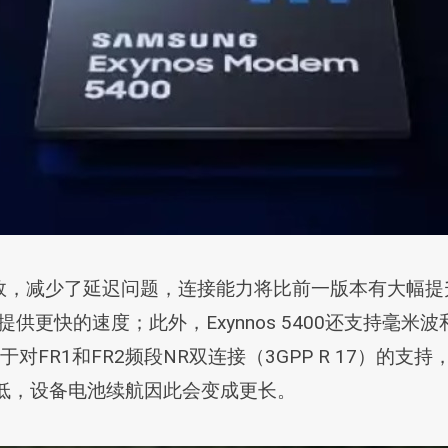
s 5300 更高效，减少了延迟问题，连接能力将比前一版本有大幅
列将提供更快的速度；此外，Exynnos 5400还支持毫米波
益于对FR1和FR2频段NR双连接（3GPP R 17）的支持
耗更低，设备电池续航因此会变成更长。