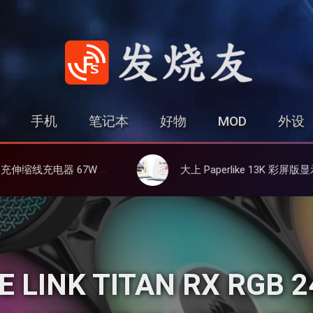
发烧友
手机
笔记本
好物
MOD
外设
设备同时充
大上 Paperlike 13K 彩屏版显示屏，13.3英寸高刷彩色墨水屏
INK TITAN RX RGB 