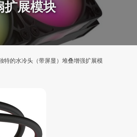
扇扩展模块
强，并有独特的水冷头（带屏显）堆叠增强扩展模