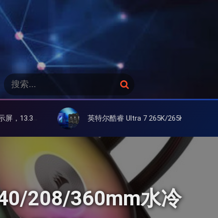
搜
搜
索
索
：
英特尔酷睿 Ultra 7 265K/265KF 官降100美元促销，快和酷睿 Ultra 5 差不多了
联想 Y
240/208/360mm水冷