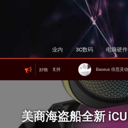
跳
过
内
容
业内
3C数码
电脑硬件
000mAh 电池、峰值下行2.0Gbps
Baseus 倍思灵动充伸缩线充电器 67W 3C，超耐用可伸缩线、氮化镓、3C多
好物
美商海盗船全新 iCUE L