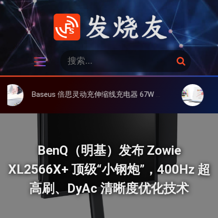
跳
过
内
容
发烧友
搜
搜
索
索
：
Baseus 倍思灵动充伸缩线充电器 67W 3C，超耐用可伸缩线、氮化镓、3C多设备同时充
大上 Paperl
BenQ（明基）发布 Zowie
XL2566X+ 顶级“小钢炮”，400Hz 超
高刷、DyAc 清晰度优化技术