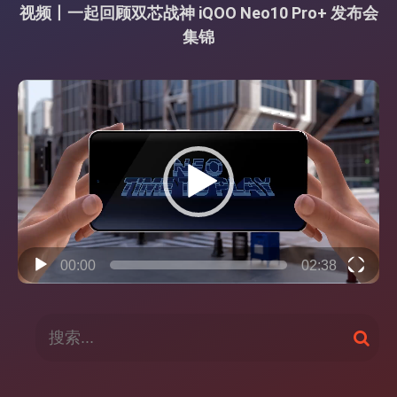
视频丨一起回顾双芯战神 iQOO Neo10 Pro+ 发布会
集锦
视
频
播
放
器
00:00
02:38
搜
搜
索
索
：