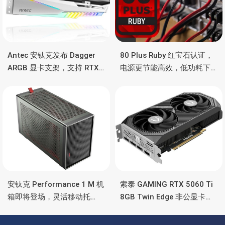
Antec 安钛克发布 Dagger
80 Plus Ruby 红宝石认证，
ARGB 显卡支架，支持 RTX
电源更节能高效，低功耗下
5090/4090 顶级显卡，带幻
也非常省电
彩灯效
安钛克 Performance 1 M 机
索泰 GAMING RTX 5060 Ti
箱即将登场，灵活移动托
8GB Twin Edge 非公显卡，
盘、双舱位、扩展 RTX
双风扇散热器、8GB显存
4090/RTX 5090