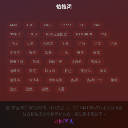
热搜词
AMD
AOC
DDR5
iPhone
LG
NAS
NVIDIA
ROG
ROG玩家国度
RTX 4070
SSD
TWS
三星
准系统
十铨
华为
华擎
华硕
变形本
安克
宏碁
小米
微星
戴尔
折叠手机
掌机
智能手表
海盗船
游戏本
电脑展
索尼
联发科
联想
英特尔
苹果
超薄本
轻薄本
迷你电脑
酷睿
酷睿Ultra
银欣
锐炫
锐龙
骁龙
高通
晋ICP备2021002696号-1 | 联系方式：QQ 644105470 | 本站所有收
益会捐给当地动物保护协会，帮助更多毛孩子~
返回首页