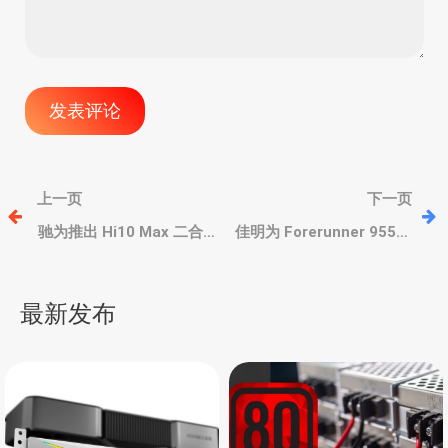
文
上一页
下一页
章
驰为推出 Hi10 Max 二合
佳明为 Forerunner 955、
一笔记本，英特尔N处理
255 等智能手表推送测试
器、LG 3K全贴合屏、双全
版更新固件，增加许多实
导
功能USB-C
用功能
最新发布
航