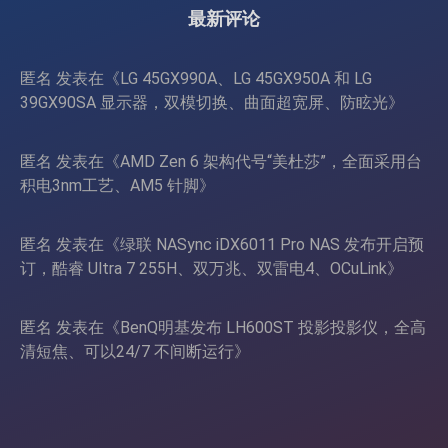
最新评论
匿名
发表在《
LG 45GX990A、LG 45GX950A 和 LG
39GX90SA 显示器，双模切换、曲面超宽屏、防眩光
》
匿名
发表在《
AMD Zen 6 架构代号“美杜莎”，全面采用台
积电3nm工艺、AM5 针脚
》
匿名
发表在《
绿联 NASync iDX6011 Pro NAS 发布开启预
订，酷睿 Ultra 7 255H、双万兆、双雷电4、OCuLink
》
匿名
发表在《
BenQ明基发布 LH600ST 投影投影仪，全高
清短焦、可以24/7 不间断运行
》