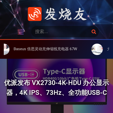
跳
过
内
容
发烧友
搜
搜
索
索
：
aseus 倍思灵动充伸缩线充电器 67W 3C，超耐用可伸缩线、氮化镓、3C多设备同时充
大上 Paperlik
优派发布 VX2730-4K-HDU 办公显示
器，4K IPS、73Hz、全功能USB-C