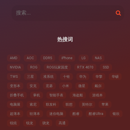
搜
搜
索
索
：
热搜词
AMD
AOC
DDR5
iPhone
LG
NAS
NVIDIA
ROG
ROG玩家国度
RTX 4070
SSD
TWS
三星
准系统
十铨
华为
华擎
华硕
变形本
安克
宏碁
小米
微星
戴尔
折叠手机
掌机
智能手表
海盗船
游戏本
电脑展
索尼
联发科
联想
英特尔
苹果
超薄本
轻薄本
迷你电脑
酷睿
酷睿Ultra
银欣
锐炫
锐龙
骁龙
高通