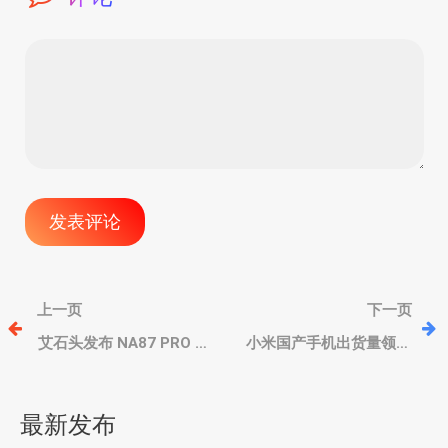
文
上一页
下一页
章
艾石头发布 NA87 PRO 机
小米国产手机出货量领头
械键盘、专利“琥珀”磁轴，
羊、只差苹果1%，华为同
键程100段可调
比增幅最大、三星依旧是
导
老大
最新发布
航