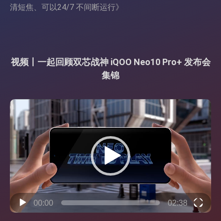
清短焦、可以24/7 不间断运行
》
视频丨一起回顾双芯战神 iQOO Neo10 Pro+ 发布会
集锦
视
频
播
放
器
00:00
02:38