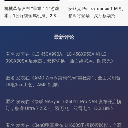
机械革命发布 “星耀 14 ”游戏
安钛克 Performance 1 M 机
本，1公斤镁金属机身、2.8K
箱即将登场，灵活移动托
OLED 屏、锐龙处理器、16小
盘、双舱位、扩展 RTX
时长续航
4090/RTX 5090
最新评论
匿名
发表在《
LG 45GX990A、LG 45GX950A 和 LG
39GX90SA 显示器，双模切换、曲面超宽屏、防眩光
》
匿名
发表在《
AMD Zen 6 架构代号“美杜莎”，全面采用台
积电3nm工艺、AM5 针脚
》
匿名
发表在《
绿联 NASync iDX6011 Pro NAS 发布开启预
订，酷睿 Ultra 7 255H、双万兆、双雷电4、OCuLink
》
匿名
发表在《
BenQ明基发布 LH600ST 投影投影仪，全高