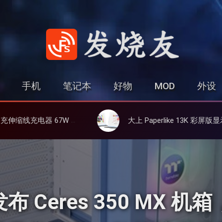
发烧友
手机
笔记本
好物
MOD
外设
化镓、3C多设备同时充
大上 Paperlike 13K 彩屏版显示屏，13.3英寸高刷彩色墨水屏
e 发布 Ceres 350 M