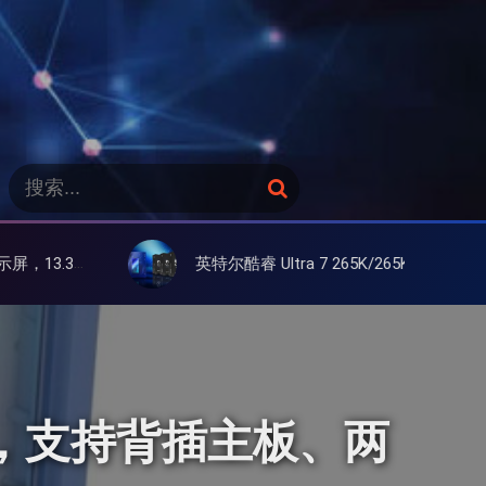
搜
搜
索
索
：
英特尔酷睿 Ultra 7 265K/265KF 官降100美元促销，快和酷睿 Ultra 5 差不多了
X 机箱，支持背插主板、两