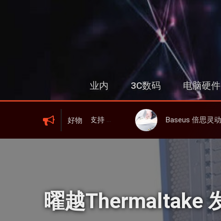
跳
过
内
容
业内
3C数码
电脑硬件
 6、屏显、6000mAh 电池、峰值下行2.0Gbps
Baseus 倍思灵动充伸缩线充电器 67W 3C，超耐用可伸缩线、氮
好物
曜越Thermaltak