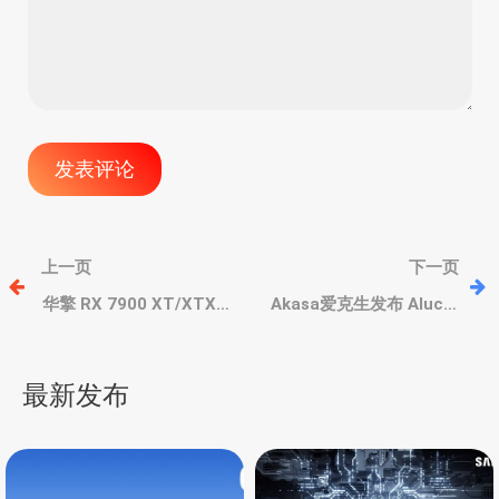
文
上一页
下一页
章
华擎 RX 7900 XT/XTX
Akasa爱克生发布 Alucia
Passive 非公显卡，均热
H6LS M2 散热器，6热
板无风扇被动散热，新
管、超薄下压风扇，150W
导
16Pin 供电
解热能力
最新发布
航