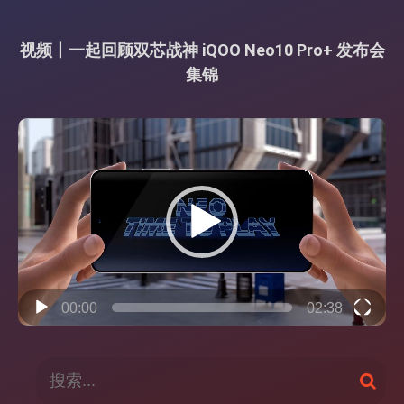
视频丨一起回顾双芯战神 iQOO Neo10 Pro+ 发布会
集锦
视
频
播
放
器
00:00
02:38
搜
搜
索
索