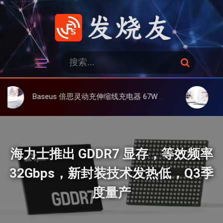
跳
过
内
容
发烧友
搜
搜
索
索
：
Baseus 倍思灵动充伸缩线充电器 67W 3C，超耐用可伸缩线、氮化镓、3C多设备同时充
大上 Paper
海力士推出 GDDR7 显存，等效频率
32Gbps，新封装技术发热低，Q3季
度量产