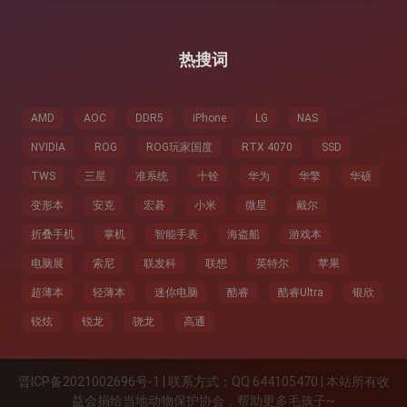
：
热搜词
AMD
AOC
DDR5
iPhone
LG
NAS
NVIDIA
ROG
ROG玩家国度
RTX 4070
SSD
TWS
三星
准系统
十铨
华为
华擎
华硕
变形本
安克
宏碁
小米
微星
戴尔
折叠手机
掌机
智能手表
海盗船
游戏本
电脑展
索尼
联发科
联想
英特尔
苹果
超薄本
轻薄本
迷你电脑
酷睿
酷睿Ultra
银欣
锐炫
锐龙
骁龙
高通
晋ICP备2021002696号-1 | 联系方式：QQ 644105470 | 本站所有收
益会捐给当地动物保护协会，帮助更多毛孩子~