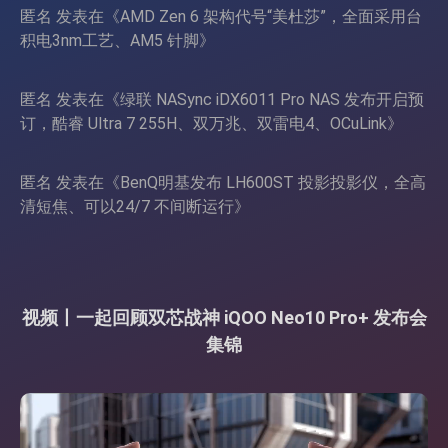
匿名
发表在《
AMD Zen 6 架构代号“美杜莎”，全面采用台
积电3nm工艺、AM5 针脚
》
匿名
发表在《
绿联 NASync iDX6011 Pro NAS 发布开启预
订，酷睿 Ultra 7 255H、双万兆、双雷电4、OCuLink
》
匿名
发表在《
BenQ明基发布 LH600ST 投影投影仪，全高
清短焦、可以24/7 不间断运行
》
视频丨一起回顾双芯战神 iQOO Neo10 Pro+ 发布会
集锦
视
频