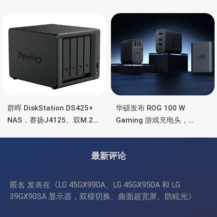
Ultra 7 255H、双万兆、双
维、氮化镓、2C均支持65W
雷电4、OCuLink
功率
群晖 DiskStation DS425+
华硕发布 ROG 100 W
NAS，赛扬J4125、双M.2
Gaming 游戏充电头，
SSD 扩展、千兆+2.5G千兆
HDMI、双USB-A+USB-C
最新评论
匿名
发表在《
LG 45GX990A、LG 45GX950A 和 LG
39GX90SA 显示器，双模切换、曲面超宽屏、防眩光
》