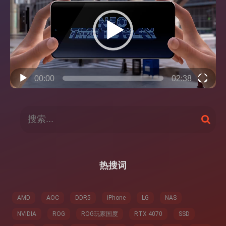
播
放
器
00:00
02:38
搜
搜
索
索
：
热搜词
AMD
AOC
DDR5
iPhone
LG
NAS
NVIDIA
ROG
ROG玩家国度
RTX 4070
SSD