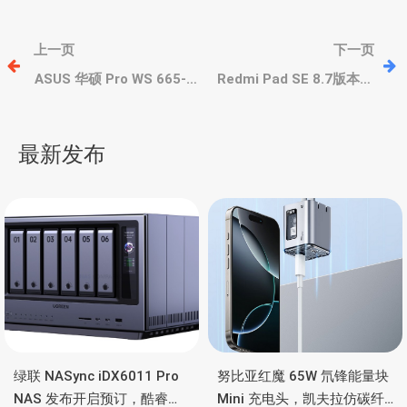
文
上一页
下一页
章
ASUS 华硕 Pro WS 665-
Redmi Pad SE 8.7版本曝
ACE 入门霄龙工作站，支
光，缩小一号、全新设
持AMD EPYC 4004 系列
计，采用8.7英寸IPS屏，
导
处理器
联发科G99处理器、
最新发布
航
绿联 NASync iDX6011 Pro
努比亚红魔 65W 氘锋能量块
NAS 发布开启预订，酷睿
Mini 充电头，凯夫拉仿碳纤