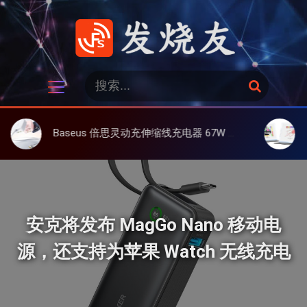
跳
过
内
容
发烧友
搜
搜
索
索
：
Baseus 倍思灵动充伸缩线充电器 67W 3C，超耐用可伸缩线、氮化镓、3C多设备同时充
大上 Pap
安克将发布 MagGo Nano 移动电
源，还支持为苹果 Watch 无线充电