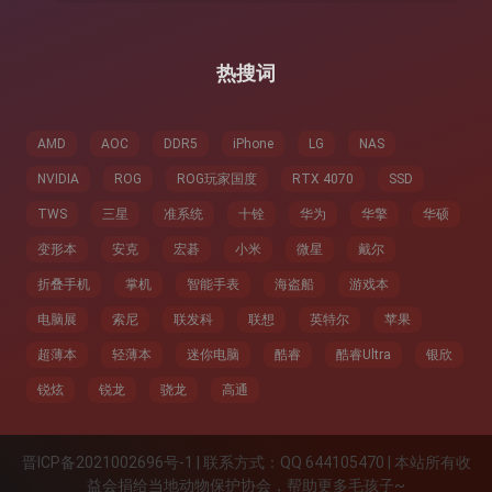
：
热搜词
AMD
AOC
DDR5
iPhone
LG
NAS
NVIDIA
ROG
ROG玩家国度
RTX 4070
SSD
TWS
三星
准系统
十铨
华为
华擎
华硕
变形本
安克
宏碁
小米
微星
戴尔
折叠手机
掌机
智能手表
海盗船
游戏本
电脑展
索尼
联发科
联想
英特尔
苹果
超薄本
轻薄本
迷你电脑
酷睿
酷睿Ultra
银欣
锐炫
锐龙
骁龙
高通
晋ICP备2021002696号-1 | 联系方式：QQ 644105470 | 本站所有收
益会捐给当地动物保护协会，帮助更多毛孩子~