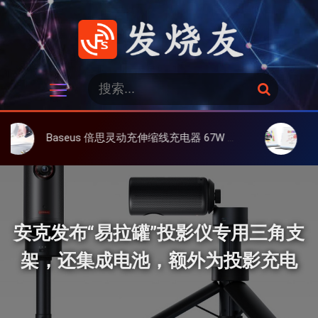
跳
过
内
容
发烧友
搜
搜
索
索
：
Baseus 倍思灵动充伸缩线充电器 67W 3C，超耐用可伸缩线、氮化镓、3C多设备同时充
大上 Paperl
安克发布“易拉罐”投影仪专用三角支
架，还集成电池，额外为投影充电