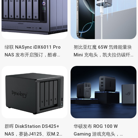
绿联 NASync iDX6011 Pro
努比亚红魔 65W 氘锋能量块
NAS 发布开启预订，酷睿
Mini 充电头，凯夫拉仿碳纤
Ultra 7 255H、双万兆、双
维、氮化镓、2C均支持65W
雷电4、OCuLink
功率
群晖 DiskStation DS425+
华硕发布 ROG 100 W
NAS，赛扬J4125、双M.2
Gaming 游戏充电头，