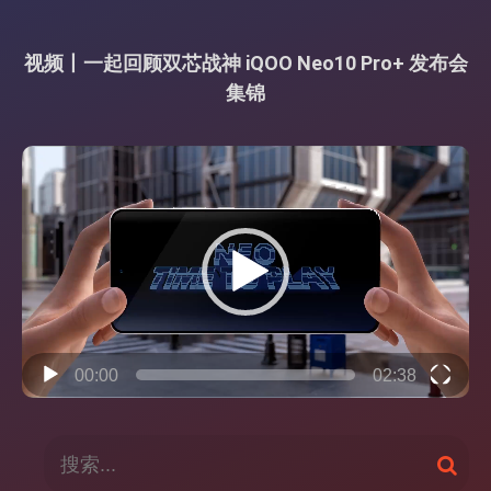
视频丨一起回顾双芯战神 iQOO Neo10 Pro+ 发布会
集锦
视
频
播
放
器
00:00
02:38
搜
搜
索
索