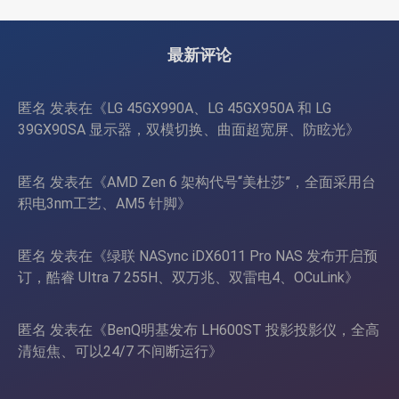
SSD 扩展、千兆+2.5G千兆
HDMI、双USB-A+USB-C
最新评论
匿名
发表在《
LG 45GX990A、LG 45GX950A 和 LG
39GX90SA 显示器，双模切换、曲面超宽屏、防眩光
》
匿名
发表在《
AMD Zen 6 架构代号“美杜莎”，全面采用台
积电3nm工艺、AM5 针脚
》
匿名
发表在《
绿联 NASync iDX6011 Pro NAS 发布开启预
订，酷睿 Ultra 7 255H、双万兆、双雷电4、OCuLink
》
匿名
发表在《
BenQ明基发布 LH600ST 投影投影仪，全高
清短焦、可以24/7 不间断运行
》