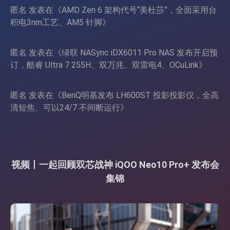
匿名
发表在《
AMD Zen 6 架构代号“美杜莎”，全面采用台
积电3nm工艺、AM5 针脚
》
匿名
发表在《
绿联 NASync iDX6011 Pro NAS 发布开启预
订，酷睿 Ultra 7 255H、双万兆、双雷电4、OCuLink
》
匿名
发表在《
BenQ明基发布 LH600ST 投影投影仪，全高
清短焦、可以24/7 不间断运行
》
视频丨一起回顾双芯战神 iQOO Neo10 Pro+ 发布会
集锦
视
频