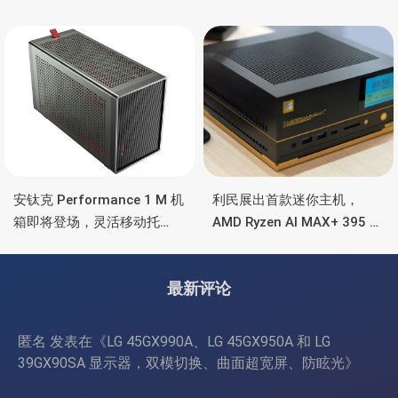
Ultra 7 255H、双万兆、双
OLED 屏、锐龙处理器、16小
雷电4、OCuLink
时长续航
安钛克 Performance 1 M 机
利民展出首款迷你主机，
箱即将登场，灵活移动托
AMD Ryzen AI MAX+ 395 处
盘、双舱位、扩展 RTX
理器，水冷散热+屏显
4090/RTX 5090
最新评论
匿名
发表在《
LG 45GX990A、LG 45GX950A 和 LG
39GX90SA 显示器，双模切换、曲面超宽屏、防眩光
》