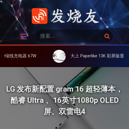
跳
过
内
容
发烧友
搜
搜
索
索
：
、氮化镓、3C多设备同时充
大上 Paperlike 13K 彩屏版显示屏，13.3英寸高刷彩色墨水屏
LG 发布新配置 gram 16 超轻薄本，
酷睿 Ultra 、16英寸1080p OLED
屏、双雷电4