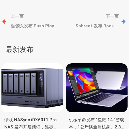
文
上一页
下一页
章
骷髅头发布 Push Play
Sabrent 发布 Rocket
Active、Push ANC
V60 microSDXC 存储卡，
Active 和 Sesh ANC
支持8K视频拍摄和A1规范
导
Active 三款真无线耳机
最新发布
航
绿联 NASync iDX6011 Pro
机械革命发布 “星耀 14 ”游戏
NAS 发布开启预订，酷睿
本，1公斤镁金属机身、2.8K