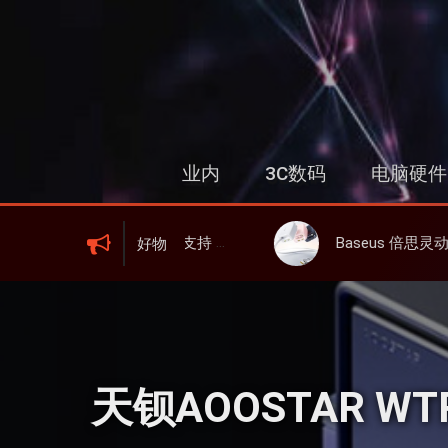
跳
过
内
容
业内
3C数码
电脑硬件
、屏显、6000mAh 电池、峰值下行2.0Gbps
Baseus 倍思灵动充伸缩线充电器 67W 3C，超耐用可伸缩线、氮化镓
好物
天钡AOOSTAR W