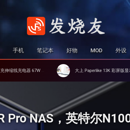
发烧友
手机
笔记本
好物
MOD
外设
、3C多设备同时充
大上 Paperlike 13K 彩屏版显示屏，13.3英寸高刷彩色墨水屏
TR Pro NAS，英特尔N1