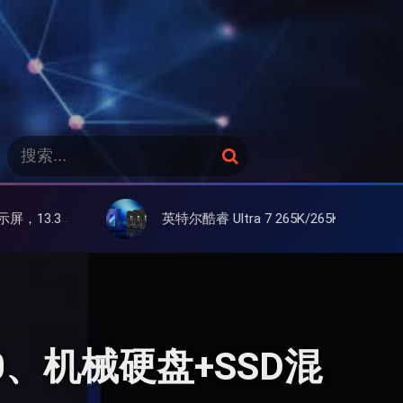
搜
搜
索
索
：
英特尔酷睿 Ultra 7 265K/265KF 官降100美元促销，快和酷睿 Ultra 5 差不多了
00、机械硬盘+SSD混