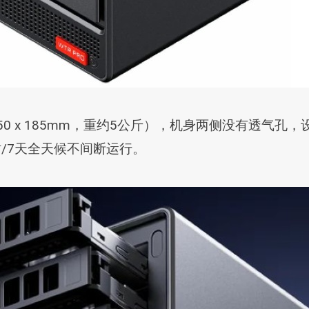
150 x 185mm，重约5公斤），机身两侧没有透气
时/7天全天候不间断运行。