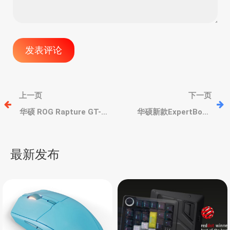
文
上一页
下一页
章
华硕 ROG Rapture GT-
华硕新款ExpertBook
BE19000 路由器，WIFI7
P5（2024款）商用本、酷
无线、透明外壳、四核处
睿 Ultra 200 系列、2.5K
导
理器、双万兆
屏、主打AI和安全
最新发布
航