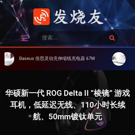
跳
过
内
容
发烧友
搜
搜
索
索
：
Baseus 倍思灵动充伸缩线充电器 67W 3C，超耐用可伸缩线、氮化镓、3C多设备同时充
大上 Paperli
华硕新一代 ROG Delta II “棱镜” 游戏
耳机，低延迟无线、110小时长续
航、50mm镀钛单元