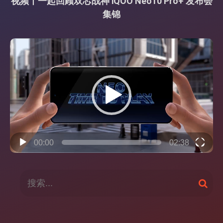
视频丨一起回顾双芯战神 iQOO Neo10 Pro+ 发布会
集锦
视
频
播
放
器
00:00
02:38
搜
搜
索
索
：