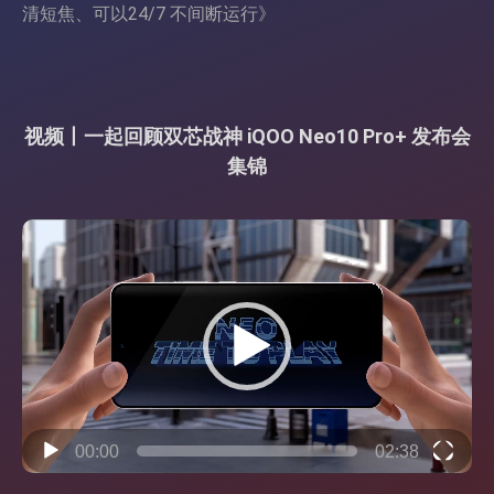
清短焦、可以24/7 不间断运行
》
视频丨一起回顾双芯战神 iQOO Neo10 Pro+ 发布会
集锦
视
频
播
放
器
00:00
02:38