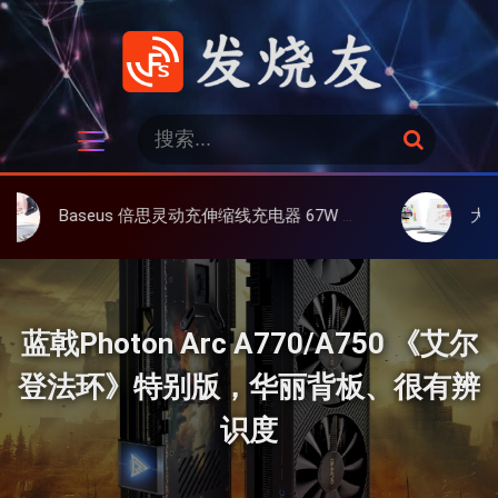
跳
过
内
容
发烧友
搜
搜
索
索
：
 倍思灵动充伸缩线充电器 67W 3C，超耐用可伸缩线、氮化镓、3C多设备同时充
大上 Paperlike 13
蓝戟Photon Arc A770/A750 《艾尔
登法环》特别版，华丽背板、很有辨
识度