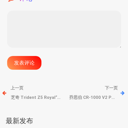
文
上一页
下一页
章
芝奇 Trident Z5 Royal“皇
乔思伯 CR-1000 V2 PRO
家戟”系列，8400MHz、最
ARGB 彩色版-白色散热
高48GB单条、璀璨星河设
器，230W解热、超薄单塔
导
计
6热管
最新发布
航