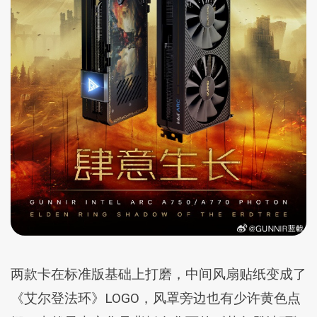
两款卡在标准版基础上打磨，中间风扇贴纸变成了
《艾尔登法环》LOGO，风罩旁边也有少许黄色点