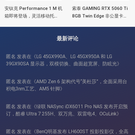
安钛克 Performance 1 M 机
索泰 GAMING RTX 5060 Ti
箱即将登场，灵活移动托
8GB Twin Edge 非公显卡，
盘、双舱位、扩展 RTX
双风扇散热器、8GB显存
4090/RTX 5090
最新评论
匿名
发表在《
LG 45GX990A、LG 45GX950A 和 LG
39GX90SA 显示器，双模切换、曲面超宽屏、防眩光
》
匿名
发表在《
AMD Zen 6 架构代号“美杜莎”，全面采用台
积电3nm工艺、AM5 针脚
》
匿名
发表在《
绿联 NASync iDX6011 Pro NAS 发布开启预
订，酷睿 Ultra 7 255H、双万兆、双雷电4、OCuLink
》
匿名
发表在《
BenQ明基发布 LH600ST 投影投影仪，全高