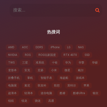
搜
搜
索
索
：
热搜词
AMD
AOC
DDR5
iPhone
LG
NAS
NVIDIA
ROG
ROG玩家国度
RTX 4070
SSD
TWS
三星
准系统
十铨
华为
华擎
华硕
变形本
安克
宏碁
小米
微星
戴尔
折叠手机
掌机
智能手表
海盗船
游戏本
电脑展
索尼
联发科
联想
英特尔
苹果
超薄本
轻薄本
迷你电脑
酷睿
酷睿Ultra
银欣
锐炫
锐龙
骁龙
高通