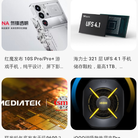
红魔发布 10S Pro/Pro+ 游
海力士 321 层 UFS 4.1 手机
戏手机，纯平设计、屏下影
储存颗粒，最高1TB、
像真全面屏、高通骁龙8领先
4.3GB/s速度、为 AI 优化
版、液态金属导热
联发科年底发布天玑9600？
iQOO磁吸散热背夹Pro，