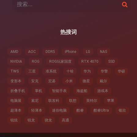
搜
索
索
：
热搜词
AMD
AOC
DDR5
iPhone
LG
NAS
NVIDIA
ROG
ROG玩家国度
RTX 4070
SSD
TWS
三星
准系统
十铨
华为
华擎
华硕
变形本
安克
宏碁
小米
微星
戴尔
折叠手机
掌机
智能手表
海盗船
游戏本
电脑展
索尼
联发科
联想
英特尔
苹果
超薄本
轻薄本
迷你电脑
酷睿
酷睿Ultra
银欣
锐炫
锐龙
骁龙
高通