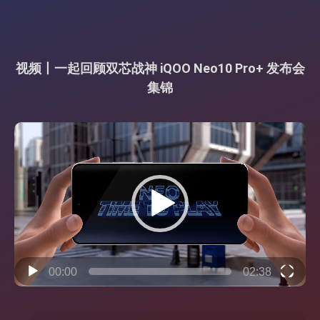
视频丨一起回顾双芯战神 iQOO Neo10 Pro+ 发布会
集锦
视
频
播
放
器
00:00
02:38
搜