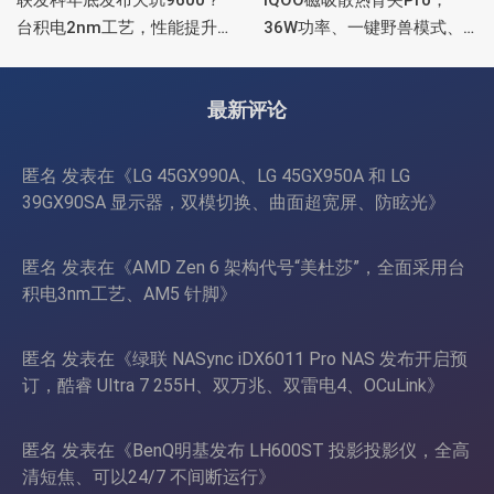
台积电2nm工艺，性能提升
36W功率、一键野兽模式、
15%，功耗降低25%
智能控温
最新评论
匿名
发表在《
LG 45GX990A、LG 45GX950A 和 LG
39GX90SA 显示器，双模切换、曲面超宽屏、防眩光
》
匿名
发表在《
AMD Zen 6 架构代号“美杜莎”，全面采用台
积电3nm工艺、AM5 针脚
》
匿名
发表在《
绿联 NASync iDX6011 Pro NAS 发布开启预
订，酷睿 Ultra 7 255H、双万兆、双雷电4、OCuLink
》
匿名
发表在《
BenQ明基发布 LH600ST 投影投影仪，全高
清短焦、可以24/7 不间断运行
》