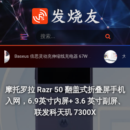
跳
过
内
容
发烧友
搜
搜
索
索
：
seus 倍思灵动充伸缩线充电器 67W 3C，超耐用可伸缩线、氮化镓、3C多设备同时充
大上 Paperlike
摩托罗拉 Razr 50 翻盖式折叠屏手机
入网，6.9英寸内屏+ 3.6 英寸副屏、
联发科天玑 7300X