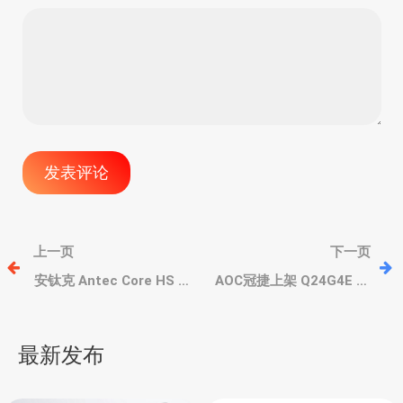
文
上一页
下一页
章
安钛克 Antec Core HS 掌
AOC冠捷上架 Q24G4E 入
机真容现身，6英寸1080p
门游戏显示器，2K IPS面
滑盖屏、AMD 锐龙 Ryzen
板、180Hz+1ms，暗黑提
导
7 7840U
亮
最新发布
航