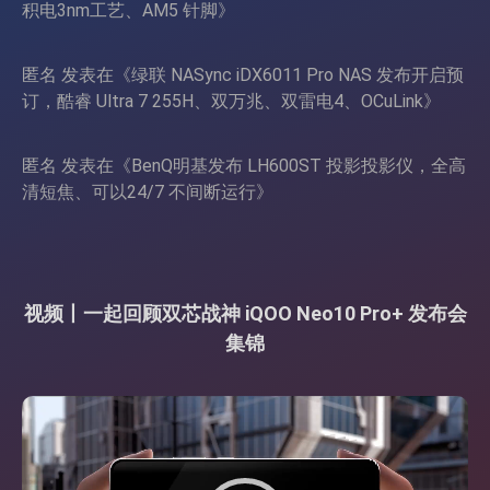
积电3nm工艺、AM5 针脚
》
匿名
发表在《
绿联 NASync iDX6011 Pro NAS 发布开启预
订，酷睿 Ultra 7 255H、双万兆、双雷电4、OCuLink
》
匿名
发表在《
BenQ明基发布 LH600ST 投影投影仪，全高
清短焦、可以24/7 不间断运行
》
视频丨一起回顾双芯战神 iQOO Neo10 Pro+ 发布会
集锦
视
频
播
放