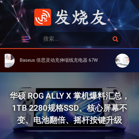
跳
过
内
容
发烧友
搜
搜
索
索
：
aseus 倍思灵动充伸缩线充电器 67W 3C，超耐用可伸缩线、氮化镓、3C多设备同时充
大上 Paperlike
华硕 ROG ALLY X 掌机爆料汇总，
1TB 2280规格SSD、核心屏幕不
变、电池翻倍、摇杆按键升级