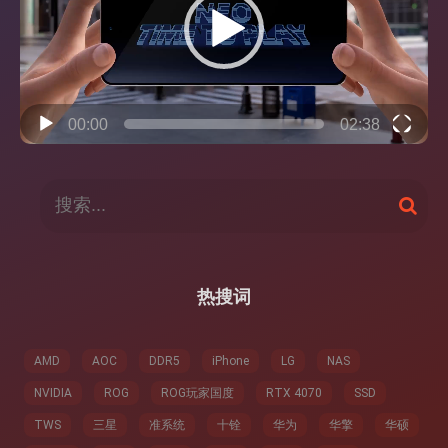
器
00:00
02:38
搜
搜
索
索
：
热搜词
AMD
AOC
DDR5
iPhone
LG
NAS
NVIDIA
ROG
ROG玩家国度
RTX 4070
SSD
TWS
三星
准系统
十铨
华为
华擎
华硕