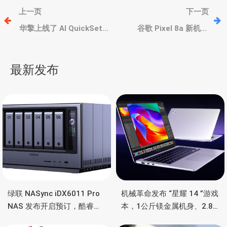
文
上一页
下一页
章
华擎上线了 AI QuickSet
谷歌 Pixel 8a 新机、
工具，帮用户快速部署搭
Tensor G3 自研处理器、
建 AI 环境
6400万主摄、主打AI、安
导
全性
最新发布
航
绿联 NASync iDX6011 Pro
机械革命发布 “星耀 14 ”游戏
NAS 发布开启预订，酷睿
本，1公斤镁金属机身、2.8K
Ultra 7 255H、双万兆、双
OLED 屏、锐龙处理器、16小