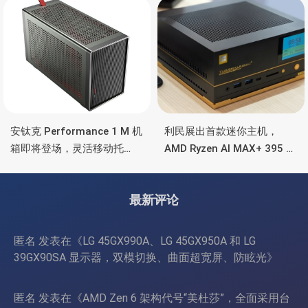
雷电4、OCuLink
时长续航
安钛克 Performance 1 M 机
利民展出首款迷你主机，
箱即将登场，灵活移动托
AMD Ryzen AI MAX+ 395 处
盘、双舱位、扩展 RTX
理器，水冷散热+屏显
4090/RTX 5090
最新评论
匿名
发表在《
LG 45GX990A、LG 45GX950A 和 LG
39GX90SA 显示器，双模切换、曲面超宽屏、防眩光
》
匿名
发表在《
AMD Zen 6 架构代号“美杜莎”，全面采用台