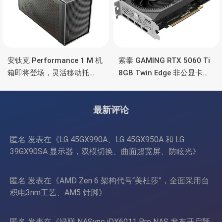
安钛克 Performance 1 M 机
索泰 GAMING RTX 5060 Ti
箱即将登场，灵活移动托
8GB Twin Edge 非公显卡，
盘、双舱位、扩展 RTX
双风扇散热器、8GB显存
4090/RTX 5090
最新评论
匿名
发表在《
LG 45GX990A、LG 45GX950A 和 LG
39GX90SA 显示器，双模切换、曲面超宽屏、防眩光
》
匿名
发表在《
AMD Zen 6 架构代号“美杜莎”，全面采用台
积电3nm工艺、AM5 针脚
》
匿名
发表在《
绿联 NASync iDX6011 Pro NAS 发布开启预