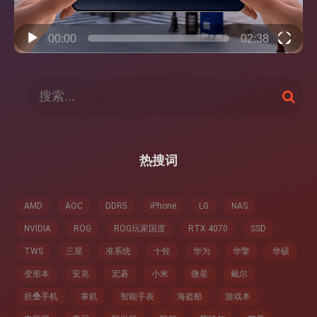
00:00
02:38
搜
搜
索
索
：
热搜词
AMD
AOC
DDR5
iPhone
LG
NAS
NVIDIA
ROG
ROG玩家国度
RTX 4070
SSD
TWS
三星
准系统
十铨
华为
华擎
华硕
变形本
安克
宏碁
小米
微星
戴尔
折叠手机
掌机
智能手表
海盗船
游戏本