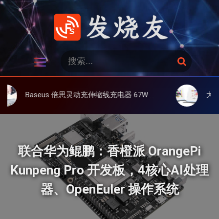
跳
过
内
容
发烧友
搜
搜
索
索
：
eus 倍思灵动充伸缩线充电器 67W 3C，超耐用可伸缩线、氮化镓、3C多设备同时充
大上 Paperlike 
联合华为鲲鹏：香橙派 OrangePi
Kunpeng Pro 开发板，4核心AI处理
器、OpenEuler 操作系统