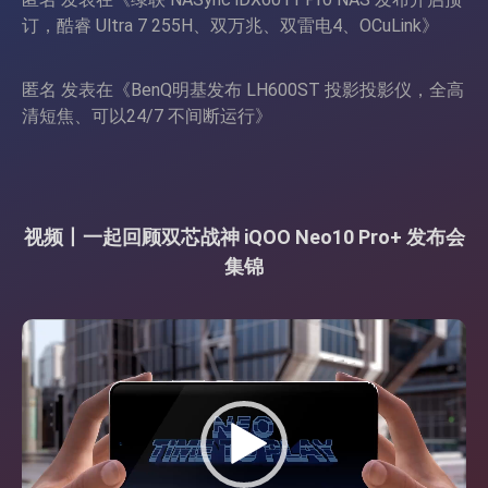
订，酷睿 Ultra 7 255H、双万兆、双雷电4、OCuLink
》
匿名
发表在《
BenQ明基发布 LH600ST 投影投影仪，全高
清短焦、可以24/7 不间断运行
》
视频丨一起回顾双芯战神 iQOO Neo10 Pro+ 发布会
集锦
视
频
播
放
器