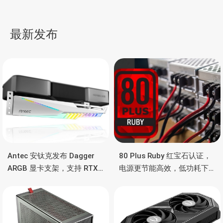
主机，支持新锐龙8000G
二合一笔记本，英特尔
APU、Mini STX 定制主
N100、11.6英寸IPS屏、
导
板、DDR5内存+PCIe 5.0
板载内存/储存
最新发布
SSD
航
Antec 安钛克发布 Dagger
80 Plus Ruby 红宝石认证，
ARGB 显卡支架，支持 RTX
电源更节能高效，低功耗下
5090/4090 顶级显卡，带幻
也非常省电
彩灯效