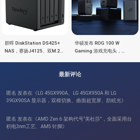
群晖 DiskStation DS425+
华硕发布 ROG 100 W
NAS，赛扬J4125、双M.2
Gaming 游戏充电头，
SSD 扩展、千兆+2.5G千兆
HDMI、双USB-A+USB-C
最新评论
匿名
发表在《
LG 45GX990A、LG 45GX950A 和 LG
39GX90SA 显示器，双模切换、曲面超宽屏、防眩光
》
匿名
发表在《
AMD Zen 6 架构代号“美杜莎”，全面采用台
积电3nm工艺、AM5 针脚
》