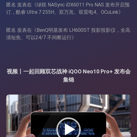
匿名
发表在《
绿联 NASync iDX6011 Pro NAS 发布开启预
订，酷睿 Ultra 7 255H、双万兆、双雷电4、OCuLink
》
匿名
发表在《
BenQ明基发布 LH600ST 投影投影仪，全高
清短焦、可以24/7 不间断运行
》
视频丨一起回顾双芯战神 iQOO Neo10 Pro+ 发布会
集锦
视
频
播
放
器