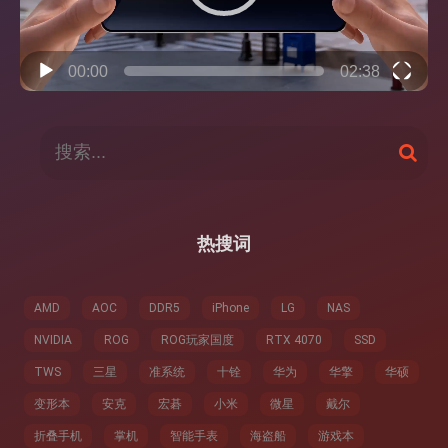
00:00
02:38
搜
搜
索
索
：
热搜词
AMD
AOC
DDR5
iPhone
LG
NAS
NVIDIA
ROG
ROG玩家国度
RTX 4070
SSD
TWS
三星
准系统
十铨
华为
华擎
华硕
变形本
安克
宏碁
小米
微星
戴尔
折叠手机
掌机
智能手表
海盗船
游戏本