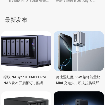
章
NVIDIA RTX 5080 会先
更新：华硕 ROG Ally X 掌
发？RTX 50系列散热器四
机，升级M.2 2280 SSD、
种规格，AMD 今年不会发
储存卡位置调整，更大电
导
RX 8000
池，核心不变
最新发布
航
绿联 NASync iDX6011 Pro
努比亚红魔 65W 氘锋能量块
NAS 发布开启预订，酷睿
Mini 充电头，凯夫拉仿碳纤
Ultra 7 255H、双万兆、双
维、氮化镓、2C均支持65W
雷电4、OCuLink
功率