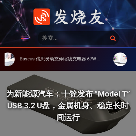
跳
过
内
容
发烧友
搜
搜
索
索
：
Baseus 倍思灵动充伸缩线充电器 67W 3C，超耐用可伸缩线、氮化镓、3C多设备同时充
大上 Paperl
为新能源汽车：十铨发布 “Model T”
USB 3.2 U盘，金属机身、稳定长时
间运行