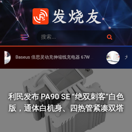
跳
过
内
容
发烧友
搜
搜
索
索
：
Baseus 倍思灵动充伸缩线充电器 67W 3C，超耐用可伸缩线、氮化镓、3C多设备同时充
大上 Paperli
利民发布 PA90 SE “绝双刺客”白色
版，通体白机身、四热管紧凑双塔