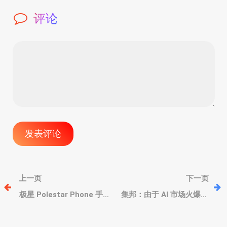
评论
文
上一页
下一页
章
极星 Polestar Phone 手
集邦：由于 AI 市场火爆，
机发布，高通骁龙 8 GEN
大容量 QLC SSD 固态硬盘
3、极星汽车无感连接、极
会持续涨价
导