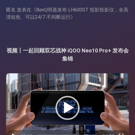
匿名
发表在《
BenQ明基发布 LH600ST 投影投影仪，全高
清短焦、可以24/7 不间断运行
》
视频丨一起回顾双芯战神 iQOO Neo10 Pro+ 发布会
集锦
视
频
播
放
器