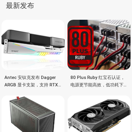
星白机身，高颜值设计
最新发布
航
Antec 安钛克发布 Dagger
80 Plus Ruby 红宝石认证，
ARGB 显卡支架，支持 RTX
电源更节能高效，低功耗下
5090/4090 顶级显卡，带幻
也非常省电
彩灯效