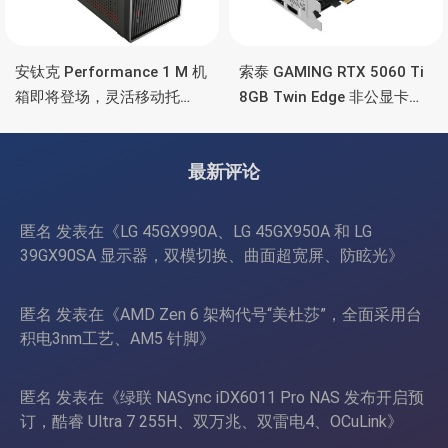
安钛克 Performance 1 M 机
索泰 GAMING RTX 5060 Ti
箱即将登场，灵活移动托
8GB Twin Edge 非公显卡，
盘、双舱位、扩展 RTX
双风扇散热器、8GB显存
4090/RTX 5090
最新评论
匿名
发表在《
LG 45GX990A、LG 45GX950A 和 LG
39GX90SA 显示器，双模切换、曲面超宽屏、防眩光
》
匿名
发表在《
AMD Zen 6 架构代号“美杜莎”，全面采用台
积电3nm工艺、AM5 针脚
》
匿名
发表在《
绿联 NASync iDX6011 Pro NAS 发布开启预
订，酷睿 Ultra 7 255H、双万兆、双雷电4、OCuLink
》