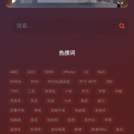
00:00
02:38
搜
搜
索
索
：
热搜词
AMD
AOC
DDR5
iPhone
LG
NAS
NVIDIA
ROG
ROG玩家国度
RTX 4070
SSD
TWS
三星
准系统
十铨
华为
华擎
华硕
变形本
安克
宏碁
小米
微星
戴尔
折叠手机
掌机
智能手表
海盗船
游戏本
电脑展
索尼
联发科
联想
英特尔
苹果
超薄本
轻薄本
迷你电脑
酷睿
酷睿Ultra
银欣