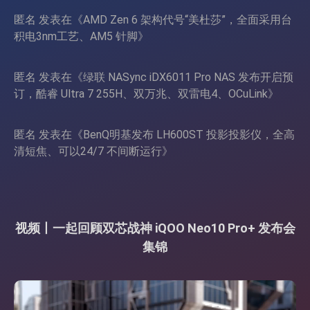
匿名
发表在《
AMD Zen 6 架构代号“美杜莎”，全面采用台
积电3nm工艺、AM5 针脚
》
匿名
发表在《
绿联 NASync iDX6011 Pro NAS 发布开启预
订，酷睿 Ultra 7 255H、双万兆、双雷电4、OCuLink
》
匿名
发表在《
BenQ明基发布 LH600ST 投影投影仪，全高
清短焦、可以24/7 不间断运行
》
视频丨一起回顾双芯战神 iQOO Neo10 Pro+ 发布会
集锦
视
频