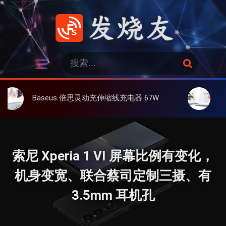
跳
过
内
容
发烧友
搜
搜
索
索
：
Baseus 倍思灵动充伸缩线充电器 67W 3C，超耐用可伸缩线、氮化镓、3C多设备同时充
大上 Paperl
索尼 Xperia 1 VI 屏幕比例有变化，
机身变宽、联合蔡司定制三摄、有
3.5mm 耳机孔