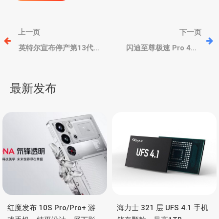
文
上一页
下一页
章
英特尔宣布停产第13代酷
闪迪至尊极速 Pro 4TB
睿K 后缀处理器，涉及酷睿
SDUC存储卡，4TB容量，
i9-13900KS/K、i7-
支持 8K/4K 视频拍摄
导
13700K/KF等
最新发布
航
红魔发布 10S Pro/Pro+ 游
海力士 321 层 UFS 4.1 手机