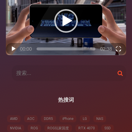
播
放
器
00:00
02:38
搜
搜
索
索
：
热搜词
AMD
AOC
DDR5
iPhone
LG
NAS
NVIDIA
ROG
ROG玩家国度
RTX 4070
SSD