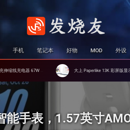
发烧友
手机
笔记本
好物
MOD
外设
氮化镓、3C多设备同时充
大上 Paperlike 13K 彩屏版显示屏，13.3英寸高刷彩色墨水屏
it3 智能手表，1.57英寸