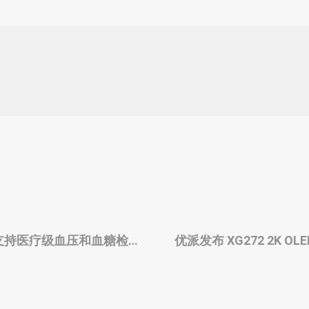
能手表，支持医疗级血压和血糖检
优派发布 XG272 2K 