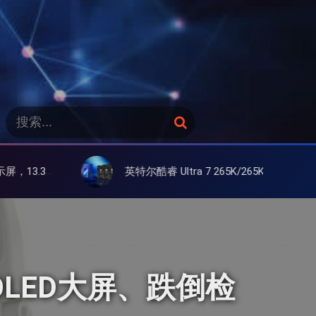
搜
搜
索
索
：
英特尔酷睿 Ultra 7 265K/265KF 官降100美元促销，快和酷睿 Ultra 5 差不多了
AMOLED大屏、跌倒检