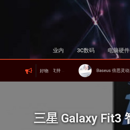
跳
过
内
容
业内
3C数码
电脑硬件
I 6、屏显、6000mAh 电池、峰值下行2.0Gbps
Baseus 倍思灵动充伸缩线充电器 67W 3C，超耐用可伸缩线、
好物
三星 Galaxy F