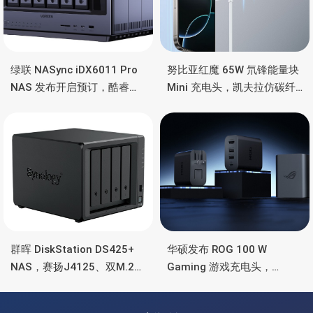
绿联 NASync iDX6011 Pro
努比亚红魔 65W 氘锋能量块
NAS 发布开启预订，酷睿
Mini 充电头，凯夫拉仿碳纤
Ultra 7 255H、双万兆、双
维、氮化镓、2C均支持65W
雷电4、OCuLink
功率
群晖 DiskStation DS425+
华硕发布 ROG 100 W
NAS，赛扬J4125、双M.2
Gaming 游戏充电头，
SSD 扩展、千兆+2.5G千兆
HDMI、双USB-A+USB-C