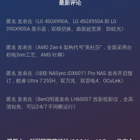
最新评论
匿名
发表在《
LG 45GX990A、LG 45GX950A 和 LG
39GX90SA 显示器，双模切换、曲面超宽屏、防眩光
》
匿名
发表在《
AMD Zen 6 架构代号“美杜莎”，全面采用台
积电3nm工艺、AM5 针脚
》
匿名
发表在《
绿联 NASync iDX6011 Pro NAS 发布开启预
订，酷睿 Ultra 7 255H、双万兆、双雷电4、OCuLink
》
匿名
发表在《
BenQ明基发布 LH600ST 投影投影仪，全高
清短焦、可以24/7 不间断运行
》