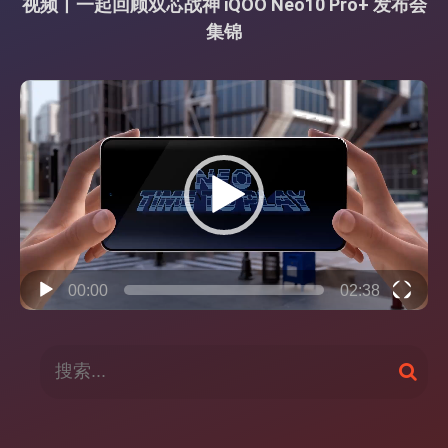
视频丨一起回顾双芯战神 iQOO Neo10 Pro+ 发布会
集锦
视
频
播
放
器
00:00
02:38
搜
搜
索
索
：