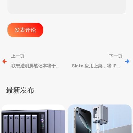
文
上一页
下一页
章
联想透明屏笔记本将于
Slate 应用上架，将 iPad
MWC 2024 大会上发布，
变成触控板和数位板
透明屏幕，机身也是透明
导
的
最新发布
航