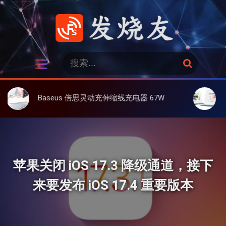
跳
过
内
容
发烧友
搜
搜
索
索
：
Baseus 倍思灵动充伸缩线充电器 67W 3C，超耐用可伸缩线、氮化镓、3C多设备同时充
大上 Paper
苹果关闭 iOS 17.3 降级通道，接下
来要发布 iOS 17.4 重要版本