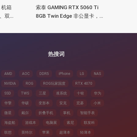
M 机箱
索泰 GAMING RTX 5060 Ti
、双
8GB Twin Edge 非公显卡，双
TX
风扇散热器、8GB显存
热搜词
AMD
AOC
DDR5
iPhone
LG
NAS
NVIDIA
ROG
ROG玩家国度
RTX 4070
SSD
TWS
三星
准系统
十铨
华为
华擎
华硕
变形本
安克
宏碁
小米
微星
戴尔
折叠手机
掌机
智能手表
海盗船
游戏本
电脑展
索尼
联发科
联想
英特尔
苹果
超薄本
轻薄本