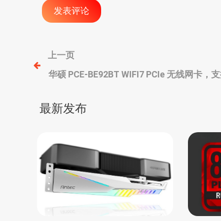
文
上一页
华硕 PCE-BE92BT WIFI7 PCIe 无线网卡
章
和蓝牙5.4，AMD锐龙平台不支持
导
最新发布
航