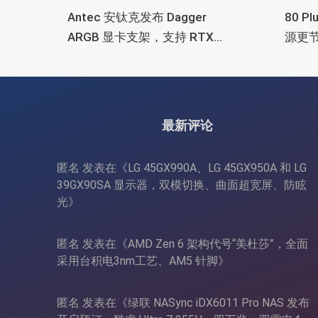
Antec 安钛克发布 Dagger
80 P
ARGB 显卡支架，支持 RTX
源更
5090/4090 顶级显卡，带幻彩
常省
灯效
最新评论
匿名
发表在《
LG 45GX990A、LG 45GX950A 和 LG
39GX90SA 显示器，双模切换、曲面超宽屏、防眩
光
》
匿名
发表在《
AMD Zen 6 架构代号“美杜莎”，全面
采用台积电3nm工艺、AM5 针脚
》
匿名
发表在《
绿联 NASync iDX6011 Pro NAS 发布