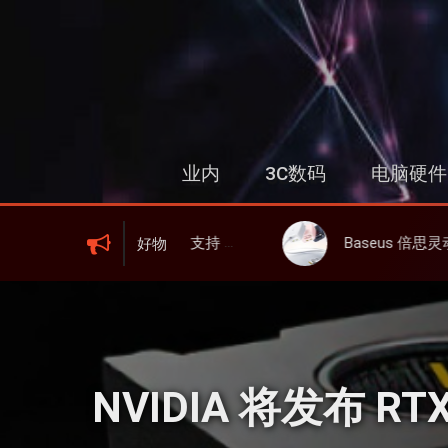
跳
过
内
容
业内
3C数码
电脑硬件
IFI 6、屏显、6000mAh 电池、峰值下行2.0Gbps
Baseus 倍思灵动充伸缩线充电器 67W 3C，超耐用可伸缩
好物
NVIDIA 将发布 