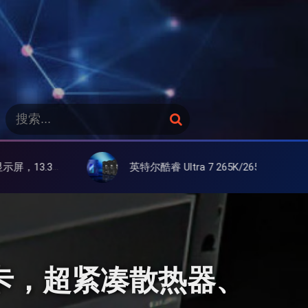
搜
搜
索
索
：
英特尔酷睿 Ultra 7 265K/265KF 官降100美元促销，快和酷睿 Ultra 5 差不多了
级专业卡，超紧凑散热器、