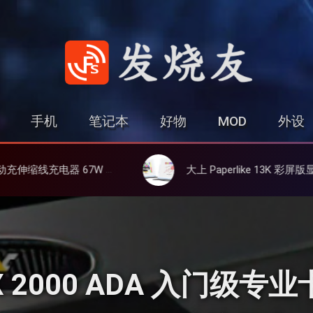
发烧友
手机
笔记本
好物
MOD
外设
线、氮化镓、3C多设备同时充
大上 Paperlike 13K 彩屏版显示屏，13.3英寸高刷彩色墨水屏
RTX 2000 ADA 入门