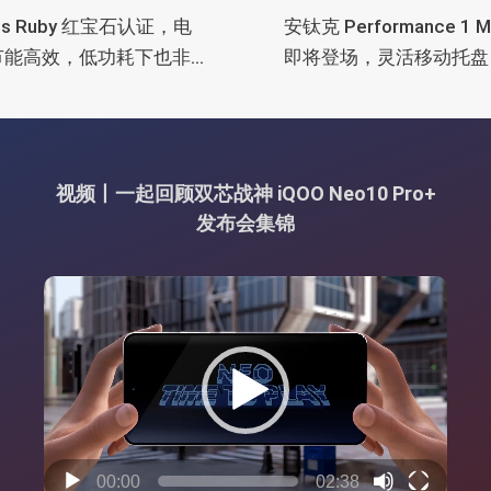
lus Ruby 红宝石认证，电
安钛克 Performance 1 
节能高效，低功耗下也非
即将登场，灵活移动托盘
电
舱位、扩展 RTX 4090/R
5090
视频丨一起回顾双芯战神 iQOO Neo10 Pro+
发布会集锦
视
频
播
放
器
00:00
02:38