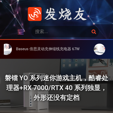
跳
过
内
容
发烧友
搜
搜
索
索
：
Baseus 倍思灵动充伸缩线充电器 67W 3C，超耐用可伸缩线、氮化镓、3C多设备同时充
大上 Paperli
磐镭 YO 系列迷你游戏主机，酷睿处
理器+RX 7000/RTX 40 系列独显，
外形还没有定档