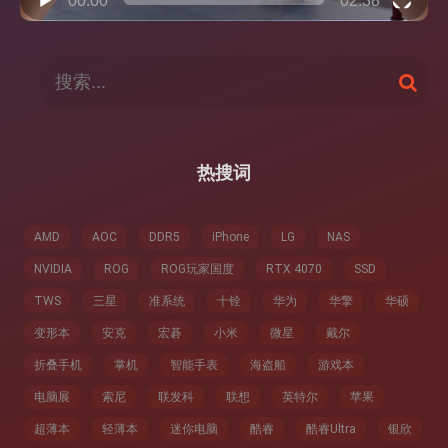
00:00
02:38
搜
搜
索
索
：
热搜词
AMD
AOC
DDR5
iPhone
LG
NAS
NVIDIA
ROG
ROG玩家国度
RTX 4070
SSD
TWS
三星
准系统
十铨
华为
华擎
华硕
变形本
安克
宏碁
小米
微星
戴尔
折叠手机
掌机
智能手表
海盗船
游戏本
电脑展
索尼
联发科
联想
英特尔
苹果
超薄本
轻薄本
迷你电脑
酷睿
酷睿Ultra
银欣