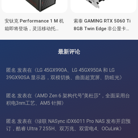
安钛克 Performance 1 M 机
索泰 GAMING RTX 5060 Ti
箱即将登场，灵活移动托
8GB Twin Edge 非公显卡，
盘、双舱位、扩展 RTX
双风扇散热器、8GB显存
4090/RTX 5090
最新评论
匿名
发表在《
LG 45GX990A、LG 45GX950A 和 LG
39GX90SA 显示器，双模切换、曲面超宽屏、防眩光
》
匿名
发表在《
AMD Zen 6 架构代号“美杜莎”，全面采用台
积电3nm工艺、AM5 针脚
》
匿名
发表在《
绿联 NASync iDX6011 Pro NAS 发布开启预
订，酷睿 Ultra 7 255H、双万兆、双雷电4、OCuLink
》