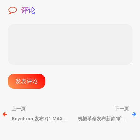
评论
文
上一页
下一页
章
Keychron 发布 Q1 MAX
机械革命发布新款“旷世”
和 Q65 MAX 两款新键盘，
15 Pro 游戏本，酷睿i7-
三模、热插拔佳达隆木星
13620H+RTX 4060独
导
轴、复古设计
显、2.5K 165Hz高刷屏