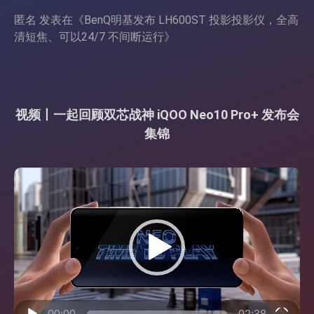
匿名
发表在《
BenQ明基发布 LH600ST 投影投影仪，全高
清短焦、可以24/7 不间断运行
》
视频丨一起回顾双芯战神 iQOO Neo10 Pro+ 发布会
集锦
视
频
播
放
器