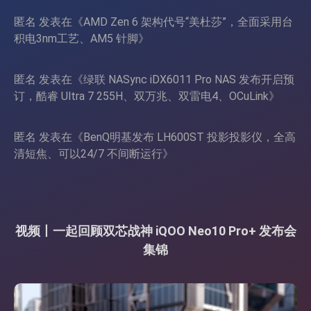
匿名
发表在《
AMD Zen 6 架构代号“美杜莎”，全面采用台
积电3nm工艺、AM5 针脚
》
匿名
发表在《
绿联 NASync iDX6011 Pro NAS 发布开启预
订，酷睿 Ultra 7 255H、双万兆、双雷电4、OCuLink
》
匿名
发表在《
BenQ明基发布 LH600ST 投影投影仪，全高
清短焦、可以24/7 不间断运行
》
视频丨一起回顾双芯战神 iQOO Neo10 Pro+ 发布会
集锦
视
频