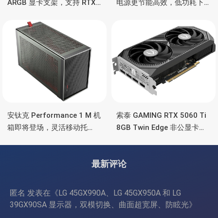
ARGB 显卡支架，支持 RTX
电源更节能高效，低功耗下
5090/4090 顶级显卡，带幻
也非常省电
彩灯效
安钛克 Performance 1 M 机
索泰 GAMING RTX 5060 Ti
箱即将登场，灵活移动托
8GB Twin Edge 非公显卡，
盘、双舱位、扩展 RTX
双风扇散热器、8GB显存
4090/RTX 5090
最新评论
匿名
发表在《
LG 45GX990A、LG 45GX950A 和 LG
39GX90SA 显示器，双模切换、曲面超宽屏、防眩光
》