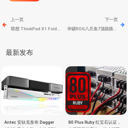
文
上一页
下一页
章
联想 ThinkPad X1 Fold
华硕ROG八爪鱼7顶级路由
折叠屏笔记本/平板上市，
器上市，双万兆+4路
第12代酷睿U、16.3英寸
2.5G、支持WIFI 7、四频
导
OLED柔性屏、双雷电4
段
最新发布
航
Antec 安钛克发布 Dagger
80 Plus Ruby 红宝石认证，