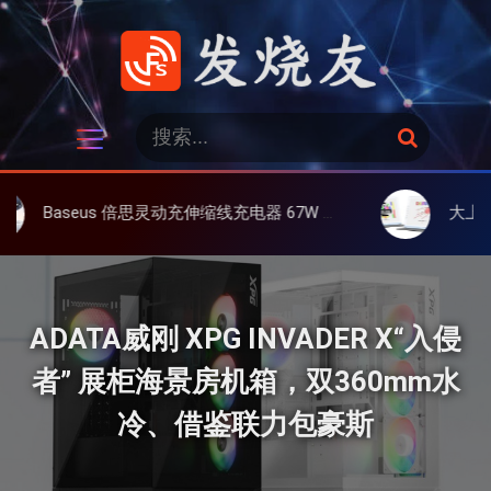
跳
过
内
容
发烧友
搜
搜
索
索
：
思灵动充伸缩线充电器 67W 3C，超耐用可伸缩线、氮化镓、3C多设备同时充
大上 Paperlike 13K 
ADATA威刚 XPG INVADER X“入侵
者” 展柜海景房机箱，双360mm水
冷、借鉴联力包豪斯