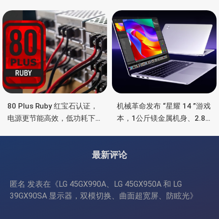
5090/4090 顶级显卡，带幻
Ultra 7 255H、双万兆、双
彩灯效
雷电4、OCuLink
80 Plus Ruby 红宝石认证，
机械革命发布 “星耀 14 ”游戏
电源更节能高效，低功耗下
本，1公斤镁金属机身、2.8K
也非常省电
OLED 屏、锐龙处理器、16小
时长续航
最新评论
匿名
发表在《
LG 45GX990A、LG 45GX950A 和 LG
39GX90SA 显示器，双模切换、曲面超宽屏、防眩光
》