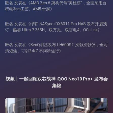
匿名
发表在《
AMD Zen 6 架构代号“美杜莎”，全面采用台
积电3nm工艺、AM5 针脚
》
匿名
发表在《
绿联 NASync iDX6011 Pro NAS 发布开启预
订，酷睿 Ultra 7 255H、双万兆、双雷电4、OCuLink
》
匿名
发表在《
BenQ明基发布 LH600ST 投影投影仪，全高
清短焦、可以24/7 不间断运行
》
视频丨一起回顾双芯战神 iQOO Neo10 Pro+ 发布会
集锦
视
频
播