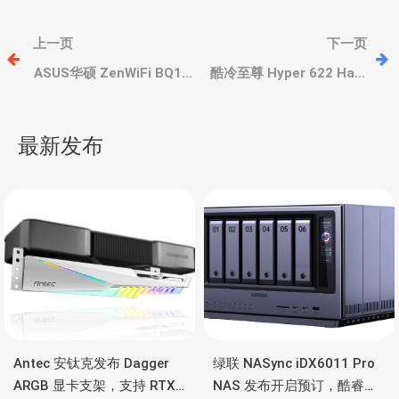
文
上一页
下一页
章
ASUS华硕 ZenWiFi BQ16
酷冷至尊 Hyper 622 Halo
Pro“灵耀” WIFI 7 网状路由
高端双塔、255W 解热能
系统、三频、双万兆、内
力、双塔6热管
导
置13根天线
最新发布
航
Antec 安钛克发布 Dagger
绿联 NASync iDX6011 Pro
ARGB 显卡支架，支持 RTX
NAS 发布开启预订，酷睿