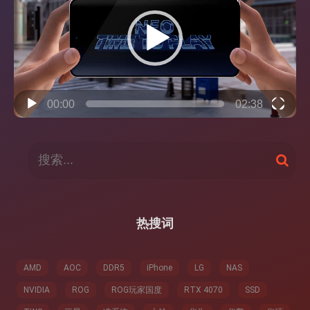
放
器
00:00
02:38
搜
搜
索
索
：
热搜词
AMD
AOC
DDR5
iPhone
LG
NAS
NVIDIA
ROG
ROG玩家国度
RTX 4070
SSD