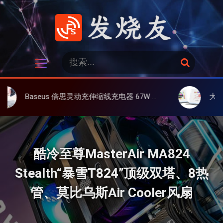
跳
过
内
容
发烧友
搜
搜
索
索
：
us 倍思灵动充伸缩线充电器 67W 3C，超耐用可伸缩线、氮化镓、3C多设备同时充
大上 Paperlike 1
酷冷至尊MasterAir MA824
Stealth“暴雪T824”顶级双塔、8热
管、莫比乌斯Air Cooler风扇