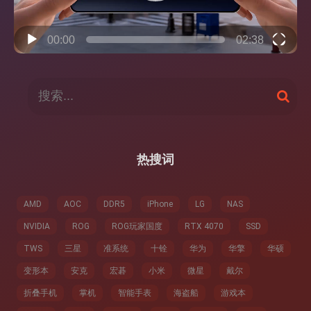
00:00
02:38
搜
搜
索
索
：
热搜词
AMD
AOC
DDR5
iPhone
LG
NAS
NVIDIA
ROG
ROG玩家国度
RTX 4070
SSD
TWS
三星
准系统
十铨
华为
华擎
华硕
变形本
安克
宏碁
小米
微星
戴尔
折叠手机
掌机
智能手表
海盗船
游戏本