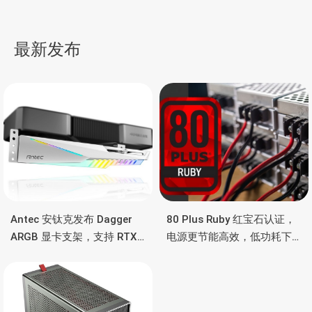
实物，24GB容量、带宽翻
Cypress Hero EcoSmart
番，产品最高可达288GB
背包，带有追踪器，防丢
导
可找寻
最新发布
航
Antec 安钛克发布 Dagger
80 Plus Ruby 红宝石认证，
ARGB 显卡支架，支持 RTX
电源更节能高效，低功耗下
5090/4090 顶级显卡，带幻
也非常省电
彩灯效