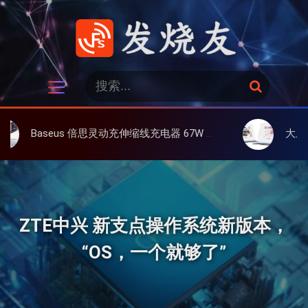
跳
过
内
容
发烧友
搜
搜
索
索
：
 倍思灵动充伸缩线充电器 67W 3C，超耐用可伸缩线、氮化镓、3C多设备同时充
大上 Paperlike 13K
ZTE中兴 新支点操作系统新版本，
“OS，一个就够了”