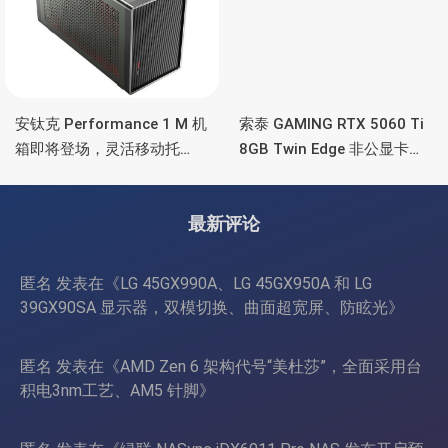
安钛克 Performance 1 M 机
索泰 GAMING RTX 5060 Ti
箱即将登场，灵活移动托
8GB Twin Edge 非公显卡，
盘、双舱位、扩展 RTX
双风扇散热器、8GB显存
4090/RTX 5090
最新评论
匿名
发表在《
LG 45GX990A、LG 45GX950A 和 LG
39GX90SA 显示器，双模切换、曲面超宽屏、防眩光
》
匿名
发表在《
AMD Zen 6 架构代号“美杜莎”，全面采用台
积电3nm工艺、AM5 针脚
》