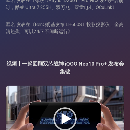
匿名
发表在《
绿联 NASync iDX6011 Pro NAS 发布开启预
订，酷睿 Ultra 7 255H、双万兆、双雷电4、OCuLink
》
匿名
发表在《
BenQ明基发布 LH600ST 投影投影仪，全高
清短焦、可以24/7 不间断运行
》
视频丨一起回顾双芯战神 iQOO Neo10 Pro+ 发布会
集锦
视
频
播
放
器