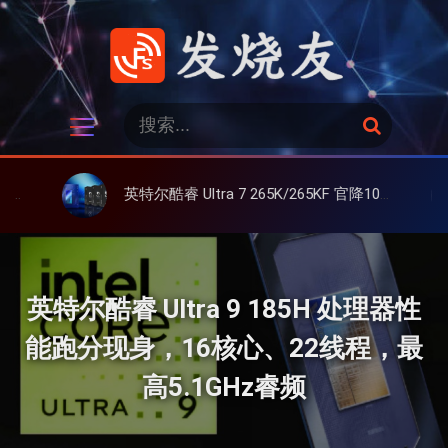
跳
过
内
容
发烧友
搜
搜
索
索
：
英特尔酷睿 Ultra 7 265K/265KF 官降100美元促销，快和酷睿 Ultra 5 差不多了
联想 
英特尔酷睿 Ultra 9 185H 处理器性
能跑分现身，16核心、22线程，最
高5.1GHz睿频