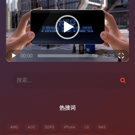
频
播
放
器
00:00
02:38
搜
搜
索
索
：
热搜词
AMD
AOC
DDR5
iPhone
LG
NAS