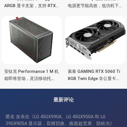
ARGB 显卡支架，支持 RTX
电源更节能高效，低功耗下
5090/4090 顶级显卡，带幻
也非常省电
彩灯效
安钛克 Performance 1 M 机
索泰 GAMING RTX 5060 Ti
箱即将登场，灵活移动托
8GB Twin Edge 非公显卡，
盘、双舱位、扩展 RTX
双风扇散热器、8GB显存
4090/RTX 5090
最新评论
匿名
发表在《
LG 45GX990A、LG 45GX950A 和 LG
39GX90SA 显示器，双模切换、曲面超宽屏、防眩光
》