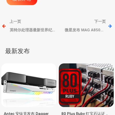
文
上一页
下一页
章
英特尔处理器最新世界纪
微星发布 MAG A850GL
录9.04GHz诞生，用华硕
PCIE5 WHITE 白色限定版
ROG Maximus Z790
金牌电源、支持RTX 40独
导
Apex Encore主板液氮超
显，7年质保
最新发布
频实现
航
Antec 安钛克发布 Dagger
80 Plus Ruby 红宝石认证，