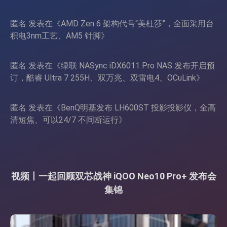
匿名
发表在《
AMD Zen 6 架构代号“美杜莎”，全面采用台
积电3nm工艺、AM5 针脚
》
匿名
发表在《
绿联 NASync iDX6011 Pro NAS 发布开启预
订，酷睿 Ultra 7 255H、双万兆、双雷电4、OCuLink
》
匿名
发表在《
BenQ明基发布 LH600ST 投影投影仪，全高
清短焦、可以24/7 不间断运行
》
视频丨一起回顾双芯战神 iQOO Neo10 Pro+ 发布会
集锦
视