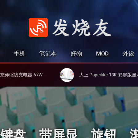
发烧友
手机
笔记本
好物
MOD
外设
设备同时充
大上 Paperlike 13K 彩屏版显示屏，13.3英寸高刷彩色墨水屏
机械键盘、带屏显、旋钮、