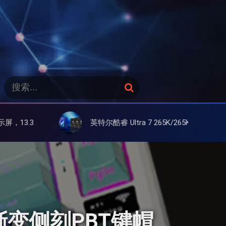
搜
搜
索
索
：
英特尔酷睿 Ultra 7 265K/265KF 官降100美元促销，快和酷睿 Ultra 5 差不多了
联想 Y
渐变侧刻PBT键帽