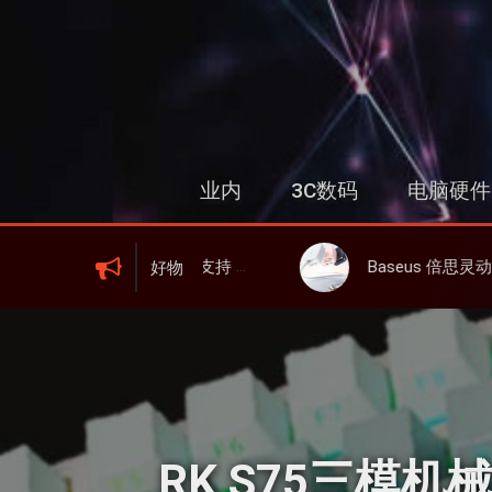
跳
过
内
容
业内
3C数码
电脑硬件
000mAh 电池、峰值下行2.0Gbps
Baseus 倍思灵动充伸缩线充电器 67W 3C，超耐用可伸缩线、氮化镓、3C多
好物
RK S75三模