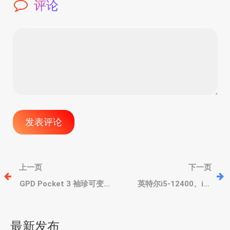
评论
文
上一页
下一页
章
GPD Pocket 3 袖珍可变形
英特尔i5-12400、i5-
笔记本，运维人员专属？
12400F和i3-12100F上
强大灵活模块化扩展接口
架，低功耗，对标AMD中
导
端锐龙
最新发布