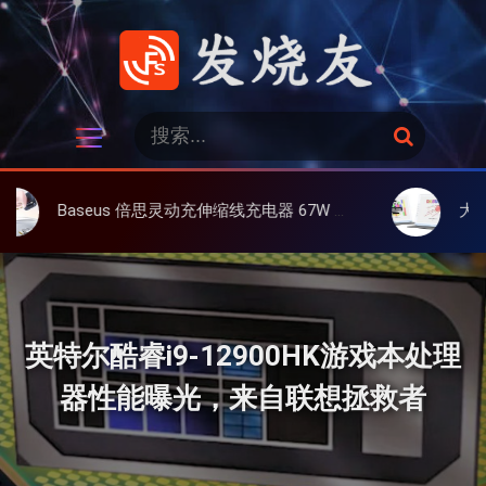
跳
过
内
容
发烧友
搜
搜
索
索
：
aseus 倍思灵动充伸缩线充电器 67W 3C，超耐用可伸缩线、氮化镓、3C多设备同时充
大上 Paperlik
英特尔酷睿i9-12900HK游戏本处理
器性能曝光，来自联想拯救者