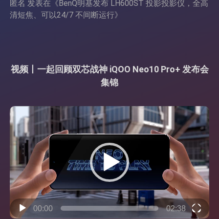
匿名
发表在《
BenQ明基发布 LH600ST 投影投影仪，全高
清短焦、可以24/7 不间断运行
》
视频丨一起回顾双芯战神 iQOO Neo10 Pro+ 发布会
集锦
视
频
播
放
器
00:00
02:38