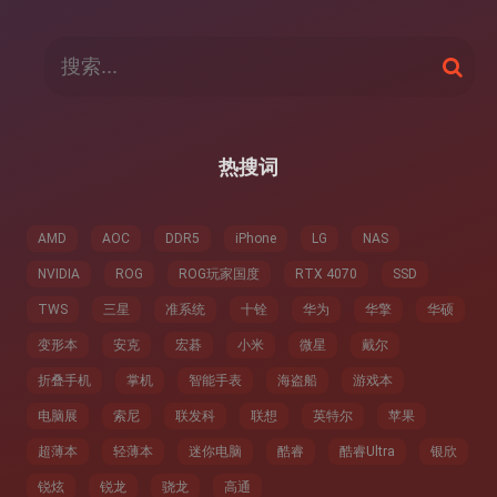
搜
搜
索
索
：
热搜词
AMD
AOC
DDR5
iPhone
LG
NAS
NVIDIA
ROG
ROG玩家国度
RTX 4070
SSD
TWS
三星
准系统
十铨
华为
华擎
华硕
变形本
安克
宏碁
小米
微星
戴尔
折叠手机
掌机
智能手表
海盗船
游戏本
电脑展
索尼
联发科
联想
英特尔
苹果
超薄本
轻薄本
迷你电脑
酷睿
酷睿Ultra
银欣
锐炫
锐龙
骁龙
高通