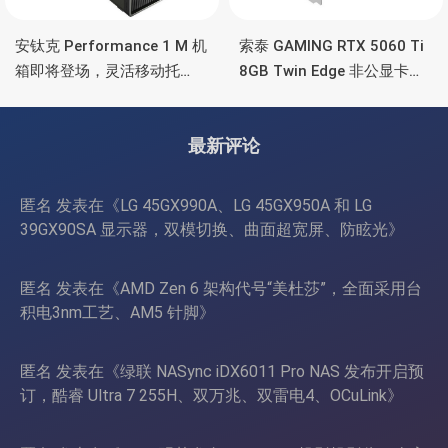
安钛克 Performance 1 M 机
索泰 GAMING RTX 5060 Ti
箱即将登场，灵活移动托
8GB Twin Edge 非公显卡，
盘、双舱位、扩展 RTX
双风扇散热器、8GB显存
4090/RTX 5090
最新评论
匿名
发表在《
LG 45GX990A、LG 45GX950A 和 LG
39GX90SA 显示器，双模切换、曲面超宽屏、防眩光
》
匿名
发表在《
AMD Zen 6 架构代号“美杜莎”，全面采用台
积电3nm工艺、AM5 针脚
》
匿名
发表在《
绿联 NASync iDX6011 Pro NAS 发布开启预
订，酷睿 Ultra 7 255H、双万兆、双雷电4、OCuLink
》