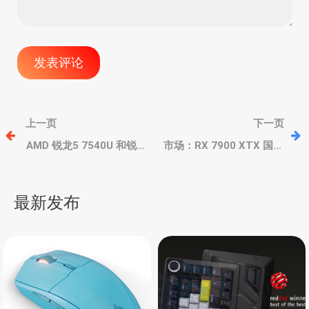
文
上一页
下一页
章
AMD 锐龙5 7540U 和锐龙
市场：RX 7900 XTX 国外
3 7440U 非常特别，采用
继续降价、国内降至6999
大小核混合架构，能效优
元起，RX 7800 XT/7700
导
秀，但核显拉胯
XT 恐步后尘
最新发布
航