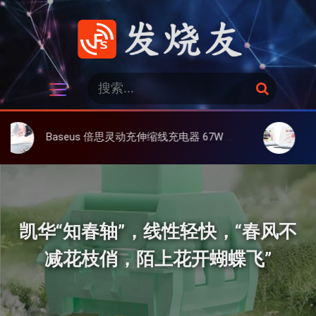
跳
过
内
容
发烧友
搜
搜
索
索
：
aseus 倍思灵动充伸缩线充电器 67W 3C，超耐用可伸缩线、氮化镓、3C多设备同时充
大上 Paperlik
凯华“知春轴”，线性轻快，“春风不
减花枝俏，陌上花开蝴蝶飞”