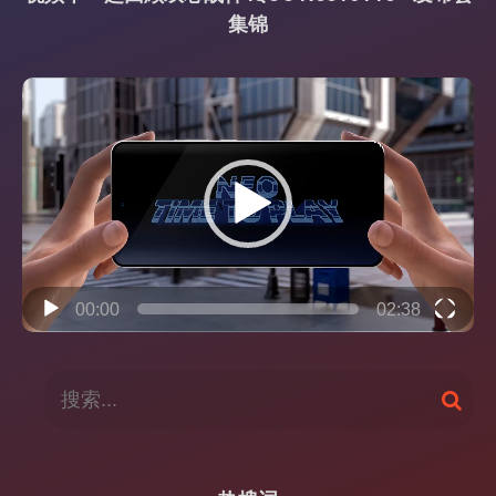
集锦
视
频
播
放
器
00:00
02:38
搜
搜
索
索
：