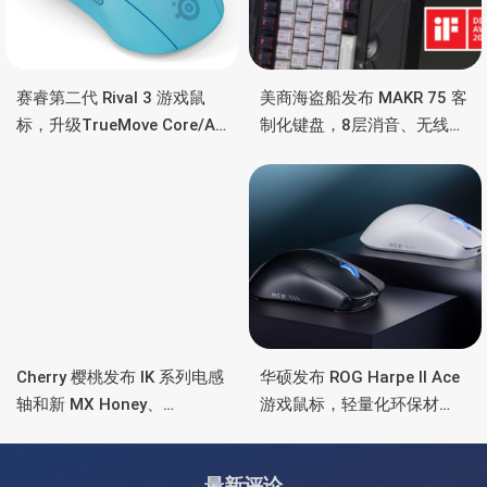
赛睿第二代 Rival 3 游戏鼠
美商海盗船发布 MAKR 75 客
标，升级TrueMove Core/Air
制化键盘，8层消音、无线双
传感器，三区RGB灯效、长
模、Corsair Web Hub驱动
续航
Cherry 樱桃发布 IK 系列电感
华硕发布 ROG Harpe II Ace
轴和新 MX Honey、
游戏鼠标，轻量化环保材
Blossom 和 Falcon 机械轴
质、光微动、ROG
SpeedNova 8K 无线
最新评论