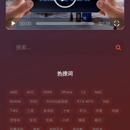
00:00
02:38
搜
搜
索
索
：
热搜词
AMD
AOC
DDR5
iPhone
LG
NAS
NVIDIA
ROG
ROG玩家国度
RTX 4070
SSD
TWS
三星
准系统
十铨
华为
华擎
华硕
变形本
安克
宏碁
小米
微星
戴尔
折叠手机
掌机
智能手表
海盗船
游戏本