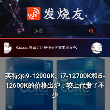
跳
过
内
容
发烧友
搜
搜
索
索
：
Baseus 倍思灵动充伸缩线充电器 67W 3C，超耐用可伸缩线、氮化镓、3C多设备同时充
大上 Paperlik
英特尔i9-12900K、i7-12700K和i5-
12600K的价格出炉，较上代贵了不
少