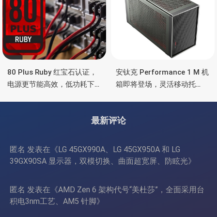
80 Plus Ruby 红宝石认证，
安钛克 Performance 1 M 机
电源更节能高效，低功耗下
箱即将登场，灵活移动托
也非常省电
盘、双舱位、扩展 RTX
4090/RTX 5090
最新评论
匿名
发表在《
LG 45GX990A、LG 45GX950A 和 LG
39GX90SA 显示器，双模切换、曲面超宽屏、防眩光
》
匿名
发表在《
AMD Zen 6 架构代号“美杜莎”，全面采用台
积电3nm工艺、AM5 针脚
》