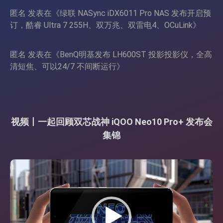
匿名
发表在《
绿联 NASync iDX6011 Pro NAS 发布开启预
订，酷睿 Ultra 7 255H、双万兆、双雷电4、OCuLink
》
匿名
发表在《
BenQ明基发布 LH600ST 投影投影仪，全高
清短焦、可以24/7 不间断运行
》
视频丨一起回顾双芯战神 iQOO Neo10 Pro+ 发布会
集锦
视
频
播
放
器