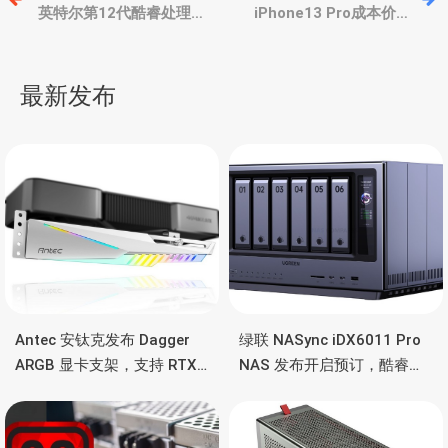
章
英特尔第12代酷睿处理器
iPhone13 Pro成本价比
包装盒曝光，四四方方，
iPhone 12 Pro高140元，
还送晶圆？
传下代有2TB版本
导
最新发布
航
Antec 安钛克发布 Dagger
绿联 NASync iDX6011 Pro
ARGB 显卡支架，支持 RTX
NAS 发布开启预订，酷睿
5090/4090 顶级显卡，带幻
Ultra 7 255H、双万兆、双
彩灯效
雷电4、OCuLink