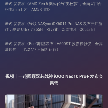
匿名
发表在《
AMD Zen 6 架构代号“美杜莎”，全面采用台
积电3nm工艺、AM5 针脚
》
匿名
发表在《
绿联 NASync iDX6011 Pro NAS 发布开启预
订，酷睿 Ultra 7 255H、双万兆、双雷电4、OCuLink
》
匿名
发表在《
BenQ明基发布 LH600ST 投影投影仪，全高
清短焦、可以24/7 不间断运行
》
视频丨一起回顾双芯战神 iQOO Neo10 Pro+ 发布会
集锦
视
频