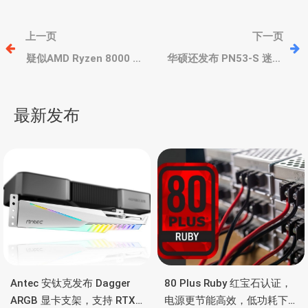
文
上一页
下一页
章
疑似AMD Ryzen 8000 新
华硕还发布 PN53-S 迷你
锐龙测试版现身，8核
主机，低压
心/16线程，按计划明年发
7730U/7350U、DDR4内
导
布
存+PCIe 3.0 SSD
最新发布
航
Antec 安钛克发布 Dagger
80 Plus Ruby 红宝石认证，
ARGB 显卡支架，支持 RTX
电源更节能高效，低功耗下