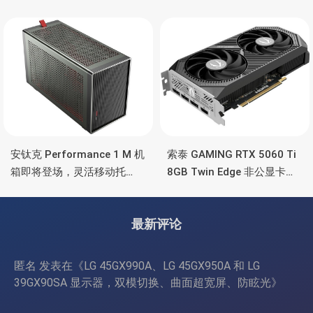
5090/4090 顶级显卡，带幻
也非常省电
彩灯效
安钛克 Performance 1 M 机
索泰 GAMING RTX 5060 Ti
箱即将登场，灵活移动托
8GB Twin Edge 非公显卡，
盘、双舱位、扩展 RTX
双风扇散热器、8GB显存
4090/RTX 5090
最新评论
匿名
发表在《
LG 45GX990A、LG 45GX950A 和 LG
39GX90SA 显示器，双模切换、曲面超宽屏、防眩光
》