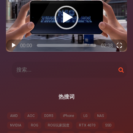
播
放
器
00:00
02:38
搜
搜
索
索
：
热搜词
AMD
AOC
DDR5
iPhone
LG
NAS
NVIDIA
ROG
ROG玩家国度
RTX 4070
SSD