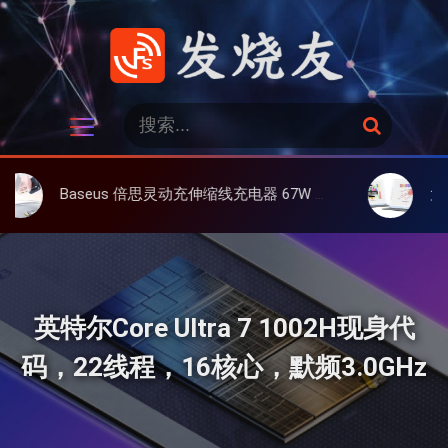
跳
过
内
容
发烧友
搜
搜
索
索
：
Baseus 倍思灵动充伸缩线充电器 67W 3C，超耐用可伸缩线、氮化镓、3C多设备同时充
大上 Paperlik
英特尔Core Ultra 7 1002H现身代
码，22线程，16核心，默频3.0GHz