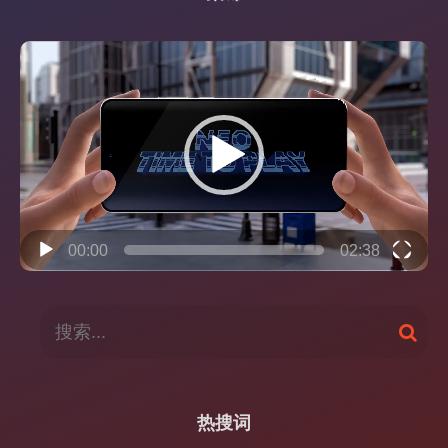
视
频
播
放
器
00:00
02:38
搜
搜
索
索
：
热搜词