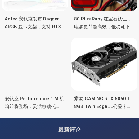
Antec 安钛克发布 Dagger
80 Plus Ruby 红宝石认证，
ARGB 显卡支架，支持 RTX
电源更节能高效，低功耗下
5090/4090 顶级显卡，带幻
也非常省电
彩灯效
安钛克 Performance 1 M 机
索泰 GAMING RTX 5060 Ti
箱即将登场，灵活移动托
8GB Twin Edge 非公显卡，
盘、双舱位、扩展 RTX
双风扇散热器、8GB显存
4090/RTX 5090
最新评论