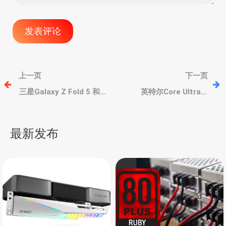
文
上一页
下一页
章
三星Galaxy Z Fold 5 和
英特尔Core Ultra 7
Galaxy Z Flip 5水滴铰链
1002H现身代码，22线
IP58防尘防水、但无法任
程，16核心，默频3.0GHz
导
意旋转角度
最新发布
航