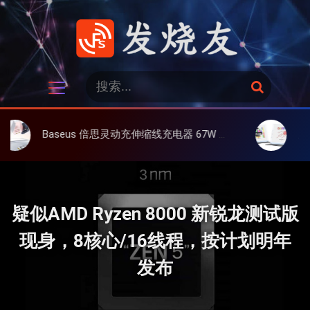
跳
过
内
容
发烧友
搜
搜
索
索
：
Baseus 倍思灵动充伸缩线充电器 67W 3C，超耐用可伸缩线、氮化镓、3C多设备同时充
大上 Paperl
疑似AMD Ryzen 8000 新锐龙测试版
现身，8核心/16线程，按计划明年
发布