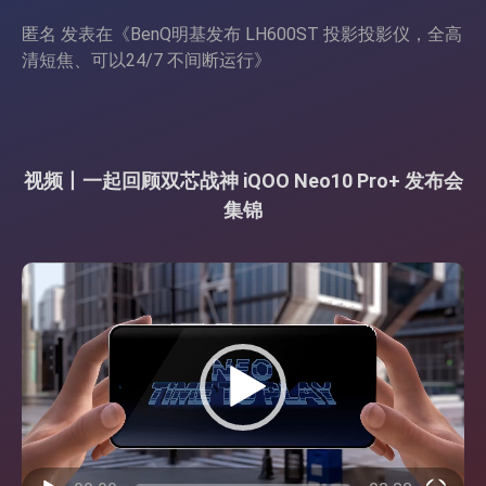
匿名
发表在《
BenQ明基发布 LH600ST 投影投影仪，全高
清短焦、可以24/7 不间断运行
》
视频丨一起回顾双芯战神 iQOO Neo10 Pro+ 发布会
集锦
视
频
播
放
器