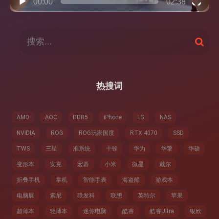
00:00
02:38
搜
搜
索
索
：
热搜词
AMD
AOC
DDR5
iPhone
LG
NAS
NVIDIA
ROG
ROG玩家国度
RTX 4070
SSD
TWS
三星
准系统
十铨
华为
华擎
华硕
变形本
安克
宏碁
小米
微星
戴尔
折叠手机
掌机
智能手表
海盗船
游戏本
电脑展
索尼
联发科
联想
英特尔
苹果
超薄本
轻薄本
迷你电脑
酷睿
酷睿Ultra
银欣