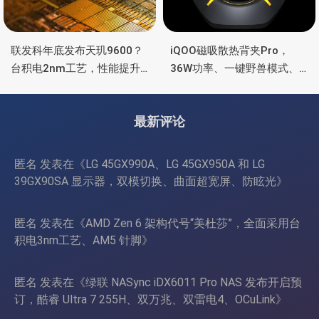
联发科年底发布天玑9600？
iQOO磁吸散热背夹Pro，
台积电2nm工艺，性能提升
36W功率、一键野兽模式、
15%，功耗降低25%
智能控温
最新评论
匿名
发表在《
LG 45GX990A、LG 45GX950A 和 LG
39GX90SA 显示器，双模切换、曲面超宽屏、防眩光
》
匿名
发表在《
AMD Zen 6 架构代号“美杜莎”，全面采用台
积电3nm工艺、AM5 针脚
》
匿名
发表在《
绿联 NASync iDX6011 Pro NAS 发布开启预
订，酷睿 Ultra 7 255H、双万兆、双雷电4、OCuLink
》