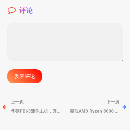
评论
文
上一页
下一页
章
华硕PB63迷你主机，升级
疑似AMD Ryzen 8000 新
第13代酷睿桌面级处理
锐龙测试版现身，8核
器、2.5G千兆、双M.2
心/16线程，按计划明年发
导