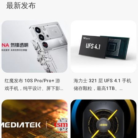
布
最新发布
航
红魔发布 10S Pro/Pro+ 游
海力士 321 层 UFS 4.1 手机
戏手机，纯平设计、屏下影
储存颗粒，最高1TB、
像真全面屏、高通骁龙8领先
4.3GB/s速度、为 AI 优化
版、液态金属导热