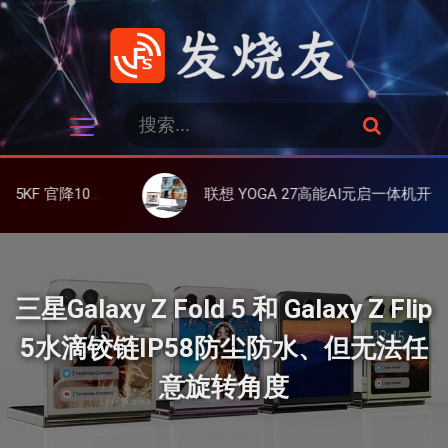
跳
过
内
容
发烧友
搜
搜
索
索
：
ra 5 差不多了
联想 YOGA 27高能AI元启一体机开售，27英寸2.5K 高刷屏、酷睿Ultra 9 285H/可选RTX 4050 独显
三星Galaxy Z Fold 5 和 Galaxy Z Flip
5水滴铰链IP58防尘防水、但无法任
意旋转角度