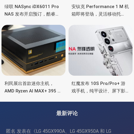
绿联 NASync iDX6011 Pro
安钛克 Performance 1 M 机
NAS 发布开启预订，酷睿
箱即将登场，灵活移动托
Ultra 7 255H、双万兆、双
盘、双舱位、扩展 RTX
雷电4、OCuLink
4090/RTX 5090
利民展出首款迷你主机，
红魔发布 10S Pro/Pro+ 游
AMD Ryzen AI MAX+ 395 处
戏手机，纯平设计、屏下影
理器，水冷散热+屏显
像真全面屏、高通骁龙8领先
版、液态金属导热
最新评论
匿名
发表在《
LG 45GX990A、LG 45GX950A 和 LG