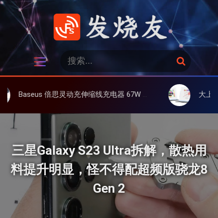
跳
过
内
容
发烧友
搜
搜
索
索
：
思灵动充伸缩线充电器 67W 3C，超耐用可伸缩线、氮化镓、3C多设备同时充
大上 Paperlike 13K 彩
三星Galaxy S23 Ultra拆解，散热用
料提升明显，怪不得配超频版骁龙8
Gen 2