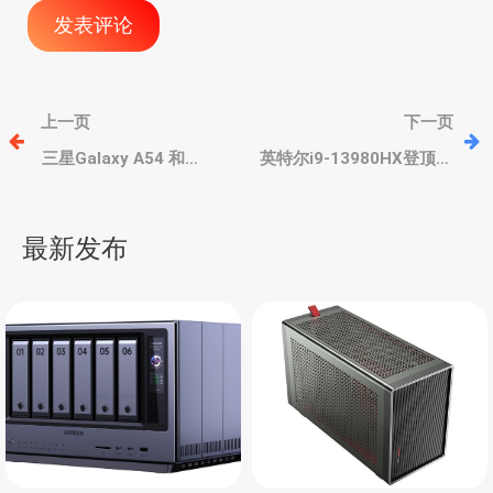
文
上一页
下一页
章
三星Galaxy A54 和
英特尔i9-13980HX登顶，
Galaxy A34预计MWC
R9 7845HX降至第三，不
2023大会发布，售价核心
过AMD还有R9 7945HX未
导
配置曝光
发
最新发布
航