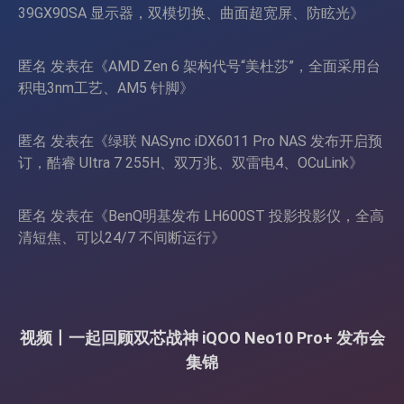
39GX90SA 显示器，双模切换、曲面超宽屏、防眩光
》
匿名
发表在《
AMD Zen 6 架构代号“美杜莎”，全面采用台
积电3nm工艺、AM5 针脚
》
匿名
发表在《
绿联 NASync iDX6011 Pro NAS 发布开启预
订，酷睿 Ultra 7 255H、双万兆、双雷电4、OCuLink
》
匿名
发表在《
BenQ明基发布 LH600ST 投影投影仪，全高
清短焦、可以24/7 不间断运行
》
视频丨一起回顾双芯战神 iQOO Neo10 Pro+ 发布会
集锦