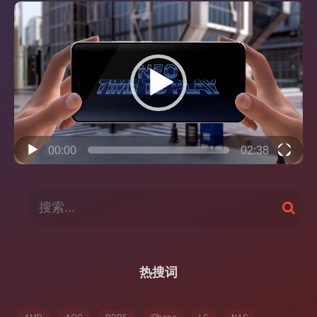
视
频
播
放
器
00:00
02:38
搜
搜
索
索
：
热搜词