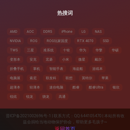
热搜词
AMD
AOC
DDR5
iPhone
LG
NAS
NVIDIA
ROG
ROG玩家国度
RTX 4070
SSD
TWS
三星
准系统
十铨
华为
华擎
华硕
变形本
安克
宏碁
小米
微星
戴尔
折叠手机
掌机
智能手表
海盗船
游戏本
电脑展
索尼
联发科
联想
英特尔
苹果
超薄本
轻薄本
迷你电脑
酷睿
酷睿Ultra
银欣
锐炫
锐龙
骁龙
高通
晋ICP备2021002696号-1 | 联系方式：QQ 644105470 | 本站所有收
益会捐给当地动物保护协会，帮助更多毛孩子~
返回首页