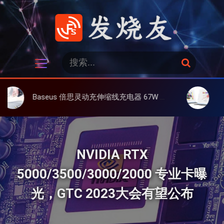
跳
过
内
容
发烧友
搜
搜
索
索
：
Baseus 倍思灵动充伸缩线充电器 67W 3C，超耐用可伸缩线、氮化镓、3C多设备同时充
大上 Paperli
NVIDIA RTX
5000/3500/3000/2000 专业卡曝
光，GTC 2023大会有望公布