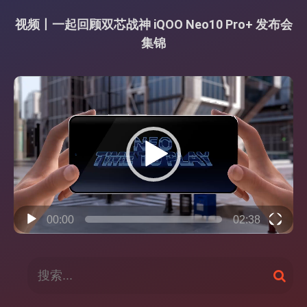
视频丨一起回顾双芯战神 iQOO Neo10 Pro+ 发布会
集锦
视
频
播
放
器
00:00
02:38
搜
搜
索
索
：