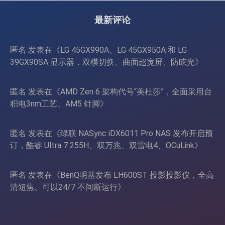
4090/RTX 5090
最新评论
匿名
发表在《
LG 45GX990A、LG 45GX950A 和 LG
39GX90SA 显示器，双模切换、曲面超宽屏、防眩光
》
匿名
发表在《
AMD Zen 6 架构代号“美杜莎”，全面采用台
积电3nm工艺、AM5 针脚
》
匿名
发表在《
绿联 NASync iDX6011 Pro NAS 发布开启预
订，酷睿 Ultra 7 255H、双万兆、双雷电4、OCuLink
》
匿名
发表在《
BenQ明基发布 LH600ST 投影投影仪，全高
清短焦、可以24/7 不间断运行
》