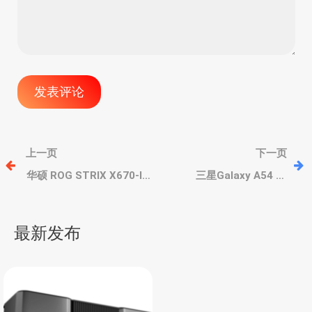
文
上一页
下一页
章
华硕 ROG STRIX X670-I
三星Galaxy A54 和
主板采用叠层多模块设
Galaxy A34预计MWC
计，像乐高一样，芯片长
2023大会发布，售价核心
导
的像M.2 SSD
配置曝光
最新发布
航