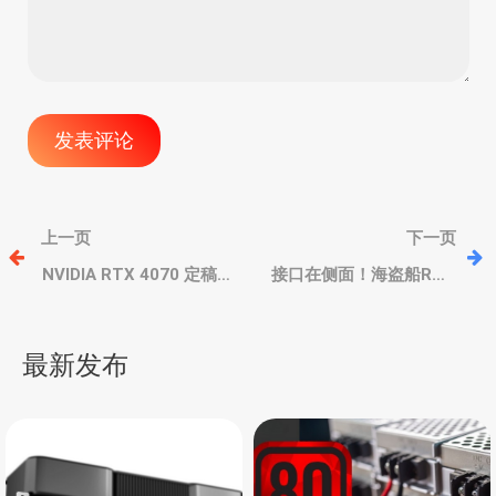
文
上一页
下一页
章
NVIDIA RTX 4070 定稿，
接口在侧面！海盗船RMx
默频和Boost频率曝光，2
SHIFT 系列
月内发布
750W/850W/1000W/120
导
0W电源，金牌、支持RTX
最新发布
40显卡
航