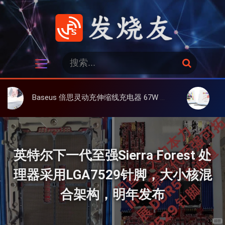
跳
过
内
容
发烧友
搜
搜
索
索
：
Baseus 倍思灵动充伸缩线充电器 67W 3C，超耐用可伸缩线、氮化镓、3C多设备同时充
大上 Paperl
英特尔下一代至强Sierra Forest 处
理器采用LGA7529针脚，大小核混
合架构，明年发布