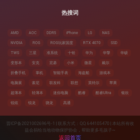
热搜词
AMD
AOC
DDR5
iPhone
LG
NAS
NVIDIA
ROG
ROG玩家国度
RTX 4070
SSD
TWS
三星
准系统
十铨
华为
华擎
华硕
变形本
安克
宏碁
小米
微星
戴尔
折叠手机
掌机
智能手表
海盗船
游戏本
电脑展
索尼
联发科
联想
英特尔
苹果
超薄本
轻薄本
迷你电脑
酷睿
酷睿Ultra
银欣
锐炫
锐龙
骁龙
高通
晋ICP备2021002696号-1 | 联系方式：QQ 644105470 | 本站所有收
益会捐给当地动物保护协会，帮助更多毛孩子~
返回首页