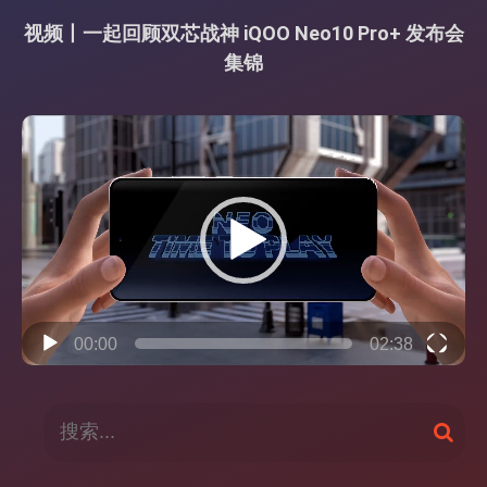
视频丨一起回顾双芯战神 iQOO Neo10 Pro+ 发布会
集锦
视
频
播
放
器
00:00
02:38
搜
搜
索
索
：