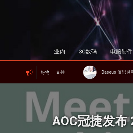
跳
过
内
容
业内
3C数码
电脑硬件
WIFI 6、屏显、6000mAh 电池、峰值下行2.0Gbps
Baseus 倍思灵动充伸缩线充电器 67W 3C，超耐用可伸缩
好物
AOC冠捷发布 2