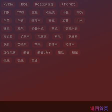
NVIDIA
ROG
ROG玩家国度
RTX 4070
SSD
TWS
三星
准系统
十铨
华为
华擎
华硕
变形本
安克
宏碁
小米
微星
戴尔
折叠手机
掌机
智能手表
海盗船
游戏本
电脑展
索尼
联发科
联想
英特尔
苹果
超薄本
轻薄本
迷你电脑
酷睿
酷睿Ultra
银欣
锐炫
锐龙
骁龙
高通
返回首页