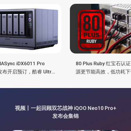
ASync iDX6011 Pro
80 Plus Ruby 红宝石认
 发布开启预订，酷睿 Ultra
源更节能高效，低功耗下
55H、双万兆、双雷电4、
常省电
nk
视频丨一起回顾双芯战神 iQOO Neo10 Pro+
发布会集锦