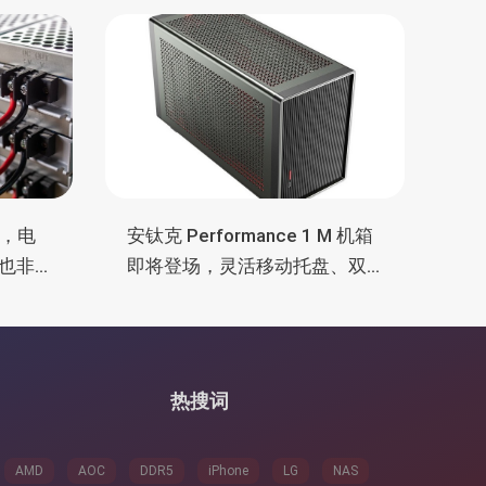
证，电
安钛克 Performance 1 M 机箱
也非
即将登场，灵活移动托盘、双
舱位、扩展 RTX 4090/RTX
5090
热搜词
AMD
AOC
DDR5
iPhone
LG
NAS