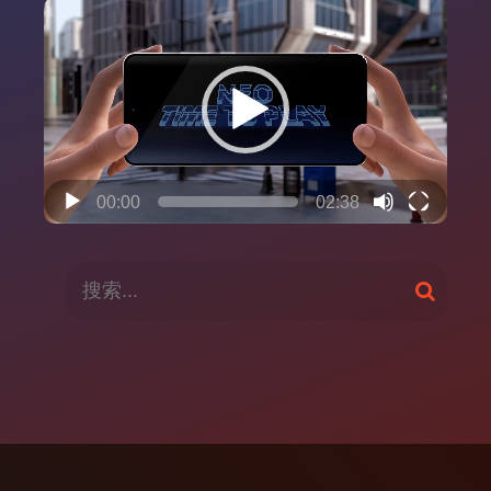
视
频
播
放
器
00:00
02:38
搜
搜
索
索
：