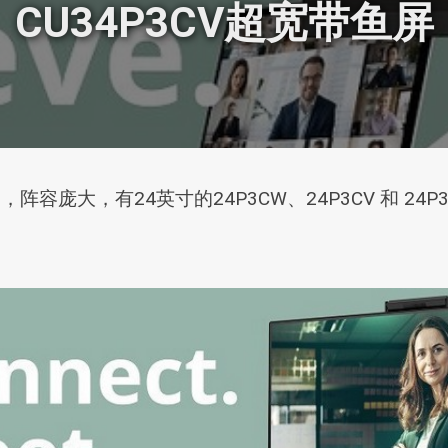
CU34P3CV超宽带鱼屏
容庞大，有24英寸的24P3CW、24P3CV 和 24P3Q