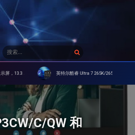
搜
搜
索
索
：
屏
英特尔酷睿 Ultra 7 265K/265KF 官降100美元促销，快和酷睿 Ultra 5 差不多了
3CW/C/QW 和