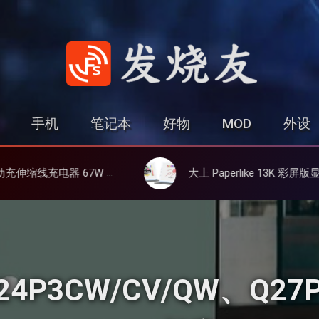
发烧友
手机
笔记本
好物
MOD
外设
线、氮化镓、3C多设备同时充
大上 Paperlike 13K 彩屏版显示屏，13.3英寸高刷彩色墨水
4P3CW/CV/QW、Q27P