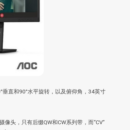
垂直和90°水平旋转，以及俯仰角，34英寸
有摄像头，只有后缀QW和CW系列带，而“CV”