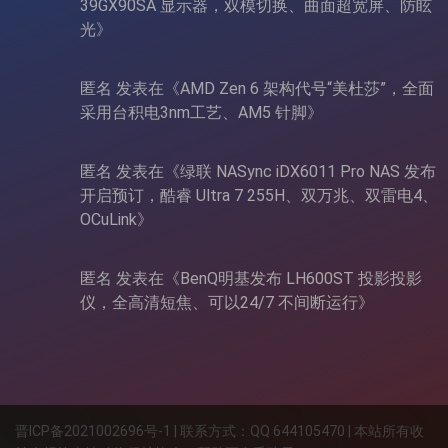
39GX90SA 显示器，双模切换、曲面超宽屏、防眩
光
》
匿名
发表在《
AMD Zen 6 架构代号“美杜莎”，全面
采用台积电3nm工艺、AM5 针脚
》
匿名
发表在《
绿联 NASync iDX6011 Pro NAS 发布
开启预订，酷睿 Ultra 7 255H、双万兆、双雷电4、
OCuLink
》
匿名
发表在《
BenQ明基发布 LH600ST 投影投影
仪，全高清短焦、可以24/7 不间断运行
》
晋ICP备2021002696号-1 | 联系方式：QQ 644105470 | 本站所有收