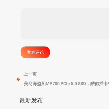
文
上一页
美商海盗船MP700 PCIe 5.0 SSD，酷似
章
主动散热
导
最新发布
航