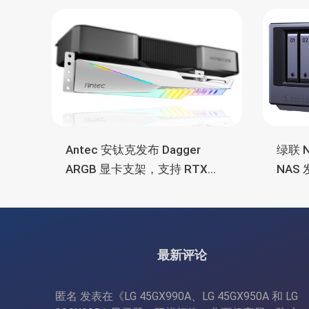
Antec 安钛克发布 Dagger
绿联 N
ARGB 显卡支架，支持 RTX
NAS
5090/4090 顶级显卡，带幻彩
7 2
灯效
OCuLi
最新评论
匿名
发表在《
LG 45GX990A、LG 45GX950A 和 LG