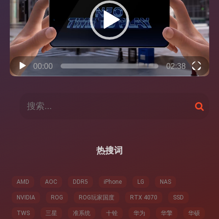
放
器
00:00
02:38
搜
搜
索
索
：
热搜词
AMD
AOC
DDR5
iPhone
LG
NAS
NVIDIA
ROG
ROG玩家国度
RTX 4070
SSD
TWS
三星
准系统
十铨
华为
华擎
华硕