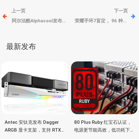
文
上一页
下一页
章
阿尔法酷Alphacool发布
荣耀手环7盲定， 96 种运
Core Geforce RTX 4090
动模式、全天候血氧监
Founders Edition with
测，两周续航
导
Backplate水冷头
最新发布
航
Antec 安钛克发布 Dagger
80 Plus Ruby 红宝石认证，
ARGB 显卡支架，支持 RTX
电源更节能高效，低功耗下
5090/4090 顶级显卡，带幻
也非常省电