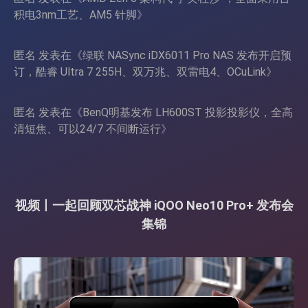
积电3nm工艺、AM5 针脚
》
匿名
发表在《
绿联 NASync iDX6011 Pro NAS 发布开启预
订，酷睿 Ultra 7 255H、双万兆、双雷电4、OCuLink
》
匿名
发表在《
BenQ明基发布 LH600ST 投影投影仪，全高
清短焦、可以24/7 不间断运行
》
视频丨一起回顾双芯战神 iQOO Neo10 Pro+ 发布会
集锦
视
频
播