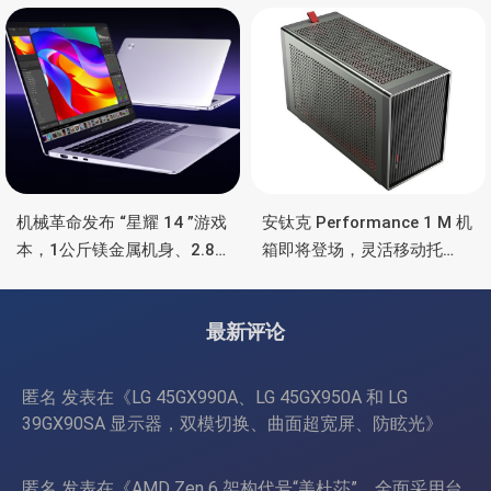
彩灯效
机械革命发布 “星耀 14 ”游戏
安钛克 Performance 1 M 机
本，1公斤镁金属机身、2.8K
箱即将登场，灵活移动托
OLED 屏、锐龙处理器、16小
盘、双舱位、扩展 RTX
时长续航
4090/RTX 5090
最新评论
匿名
发表在《
LG 45GX990A、LG 45GX950A 和 LG
39GX90SA 显示器，双模切换、曲面超宽屏、防眩光
》
匿名
发表在《
AMD Zen 6 架构代号“美杜莎”，全面采用台