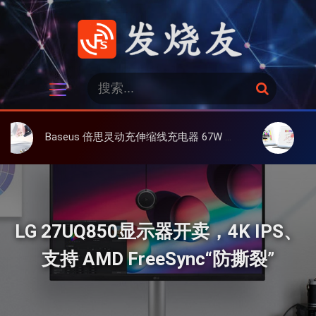
跳
过
内
容
发烧友
搜
搜
索
索
：
Baseus 倍思灵动充伸缩线充电器 67W 3C，超耐用可伸缩线、氮化镓、3C多设备同时充
大上 Paperli
LG 27UQ850显示器开卖，4K IPS、
支持 AMD FreeSync“防撕裂”