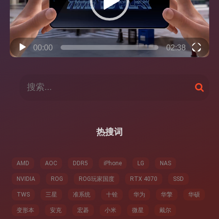
00:00
02:38
搜
搜
索
索
：
热搜词
AMD
AOC
DDR5
iPhone
LG
NAS
NVIDIA
ROG
ROG玩家国度
RTX 4070
SSD
TWS
三星
准系统
十铨
华为
华擎
华硕
变形本
安克
宏碁
小米
微星
戴尔