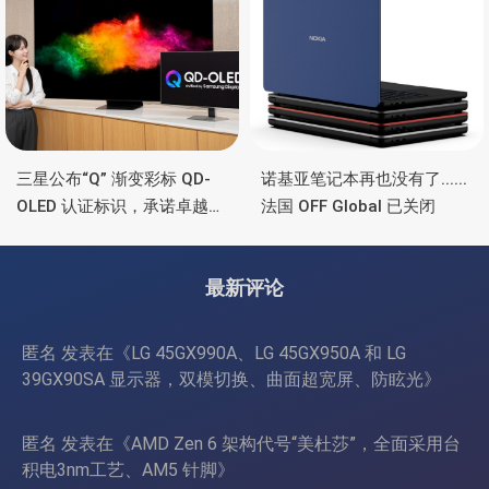
三星公布“Q” 渐变彩标 QD-
诺基亚笔记本再也没有了......
OLED 认证标识，承诺卓越显
法国 OFF Global 已关闭
示品质
最新评论
匿名
发表在《
LG 45GX990A、LG 45GX950A 和 LG
39GX90SA 显示器，双模切换、曲面超宽屏、防眩光
》
匿名
发表在《
AMD Zen 6 架构代号“美杜莎”，全面采用台
积电3nm工艺、AM5 针脚
》