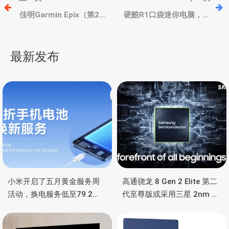
章
佳明Garmin Epix（第2
硬酷R1口袋迷你电脑，赛
代），Fenix 7，Fenix 7X
扬/奔腾处理器、4个2.5G
手表新固件更新11.15
网孔
导
最新发布
航
小米开启了五月黄金服务周
高通骁龙 8 Gen 2 Elite 第二
活动，换电服务低至79.2
代至尊版或采用三星 2nm 工
元，还有深度保养服务
艺打造