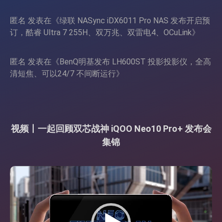
匿名
发表在《
绿联 NASync iDX6011 Pro NAS 发布开启预
订，酷睿 Ultra 7 255H、双万兆、双雷电4、OCuLink
》
匿名
发表在《
BenQ明基发布 LH600ST 投影投影仪，全高
清短焦、可以24/7 不间断运行
》
视频丨一起回顾双芯战神 iQOO Neo10 Pro+ 发布会
集锦
视
频
播
放
器