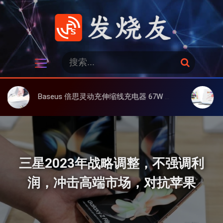
跳
过
内
容
发烧友
搜
搜
索
索
：
Baseus 倍思灵动充伸缩线充电器 67W 3C，超耐用可伸缩线、氮化镓、3C多设备同时充
大上 Pape
三星2023年战略调整，不强调利
润，冲击高端市场，对抗苹果