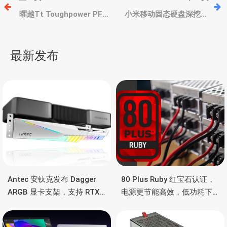
章
曜越Tt Toughpower PF3
小米移动固态硬盘深挖，
白金电源，支持NVIDIA
采用慧荣SM2320主控，
RTX 40系列、16Pin供电
CDM连续2.1GB/s、金士
导
接口
顿XS2000同款
最新发布
航
Antec 安钛克发布 Dagger
80 Plus Ruby 红宝石认证，
ARGB 显卡支架，支持 RTX
电源更节能高效，低功耗下
5090/4090 顶级显卡，带幻
也非常省电
彩灯效