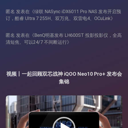
匿名
发表在《
绿联 NASync iDX6011 Pro NAS 发布开启预
订，酷睿 Ultra 7 255H、双万兆、双雷电4、OCuLink
》
匿名
发表在《
BenQ明基发布 LH600ST 投影投影仪，全高
清短焦、可以24/7 不间断运行
》
视频丨一起回顾双芯战神 iQOO Neo10 Pro+ 发布会
集锦
视
频
播
放
器