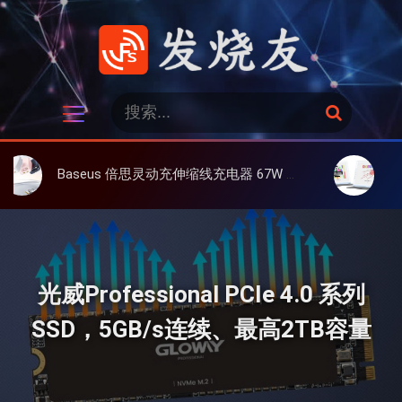
跳
过
内
容
发烧友
搜
搜
索
索
：
Baseus 倍思灵动充伸缩线充电器 67W 3C，超耐用可伸缩线、氮化镓、3C多设备同时充
大上 Paperli
光威Professional PCIe 4.0 系列
SSD，5GB/s连续、最高2TB容量