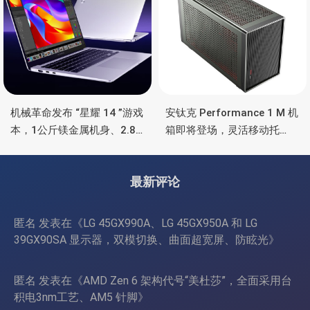
机械革命发布 “星耀 14 ”游戏
安钛克 Performance 1 M 机
本，1公斤镁金属机身、2.8K
箱即将登场，灵活移动托
OLED 屏、锐龙处理器、16小
盘、双舱位、扩展 RTX
时长续航
4090/RTX 5090
最新评论
匿名
发表在《
LG 45GX990A、LG 45GX950A 和 LG
39GX90SA 显示器，双模切换、曲面超宽屏、防眩光
》
匿名
发表在《
AMD Zen 6 架构代号“美杜莎”，全面采用台
积电3nm工艺、AM5 针脚
》