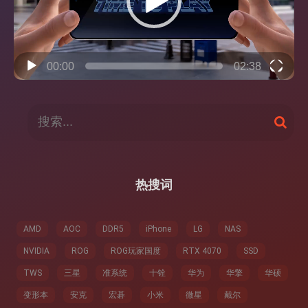
00:00
02:38
搜
搜
索
索
：
热搜词
AMD
AOC
DDR5
iPhone
LG
NAS
NVIDIA
ROG
ROG玩家国度
RTX 4070
SSD
TWS
三星
准系统
十铨
华为
华擎
华硕
变形本
安克
宏碁
小米
微星
戴尔