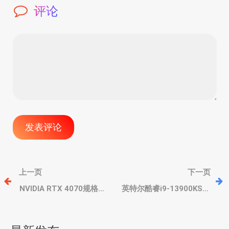
评论
文
上一页
下一页
章
NVIDIA RTX 4070规格新
英特尔酷睿i9-13900KS单
料，12GB 192Bit显存，
核、多核性能曝光，对比
核心数量大幅缩水
i9-12900KS最高30%
导