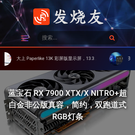
跳
过
内
容
发烧友
搜
搜
索
索
：
 Paperlike 13K 彩屏版显示屏，13.3英寸高刷彩色墨水屏
英特尔酷睿 Ultra 7 265K
蓝宝石 RX 7900 XTX/X NITRO+超
白金非公版真容，简约，双跑道式
RGB灯条