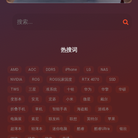
搜
搜
索
索
：
热搜词
AMD
AOC
DDR5
iPhone
LG
NAS
NVIDIA
ROG
ROG玩家国度
RTX 4070
SSD
TWS
三星
准系统
十铨
华为
华擎
华硕
变形本
安克
宏碁
小米
微星
戴尔
折叠手机
掌机
智能手表
海盗船
游戏本
电脑展
索尼
联发科
联想
英特尔
苹果
超薄本
轻薄本
迷你电脑
酷睿
酷睿Ultra
银欣