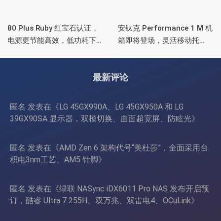
80 Plus Ruby 红宝石认证，
安钛克 Performance 1 M 机
电源更节能高效，低功耗下
箱即将登场，灵活移动托
也非常省电
盘、双舱位、扩展 RTX
4090/RTX 5090
最新评论
匿名
发表在《
LG 45GX990A、LG 45GX950A 和 LG
39GX90SA 显示器，双模切换、曲面超宽屏、防眩光
》
匿名
发表在《
AMD Zen 6 架构代号“美杜莎”，全面采用台
积电3nm工艺、AM5 针脚
》
匿名
发表在《
绿联 NASync iDX6011 Pro NAS 发布开启预
订，酷睿 Ultra 7 255H、双万兆、双雷电4、OCuLink
》