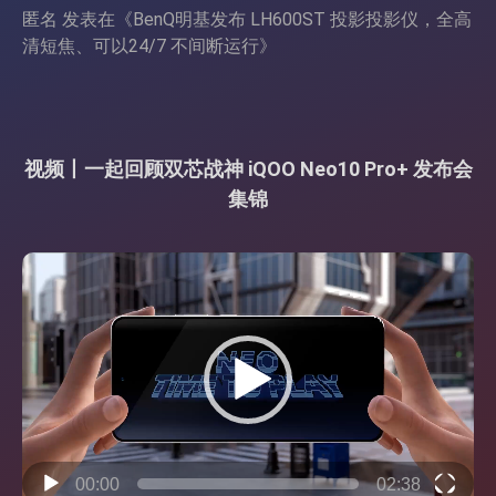
匿名
发表在《
BenQ明基发布 LH600ST 投影投影仪，全高
清短焦、可以24/7 不间断运行
》
视频丨一起回顾双芯战神 iQOO Neo10 Pro+ 发布会
集锦
视
频
播
放
器
00:00
02:38