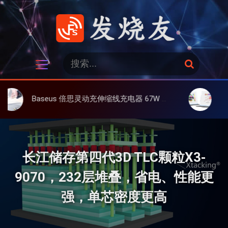
跳
过
内
容
发烧友
搜
搜
索
索
：
Baseus 倍思灵动充伸缩线充电器 67W 3C，超耐用可伸缩线、氮化镓、3C多设备同时充
大上 Paperli
长江储存第四代3D TLC颗粒X3-
9070，232层堆叠，省电、性能更
强，单芯密度更高