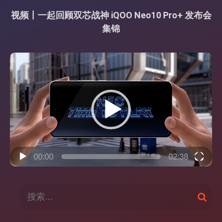
视频丨一起回顾双芯战神 iQOO Neo10 Pro+ 发布会
集锦
视
频
播
放
器
00:00
02:38
搜
搜
索
索
：