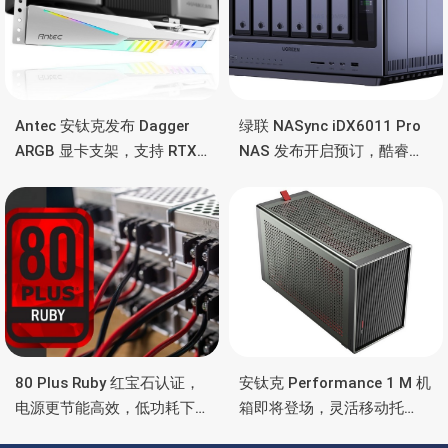
Antec 安钛克发布 Dagger
绿联 NASync iDX6011 Pro
ARGB 显卡支架，支持 RTX
NAS 发布开启预订，酷睿
5090/4090 顶级显卡，带幻
Ultra 7 255H、双万兆、双
彩灯效
雷电4、OCuLink
80 Plus Ruby 红宝石认证，
安钛克 Performance 1 M 机
电源更节能高效，低功耗下
箱即将登场，灵活移动托
也非常省电
盘、双舱位、扩展 RTX