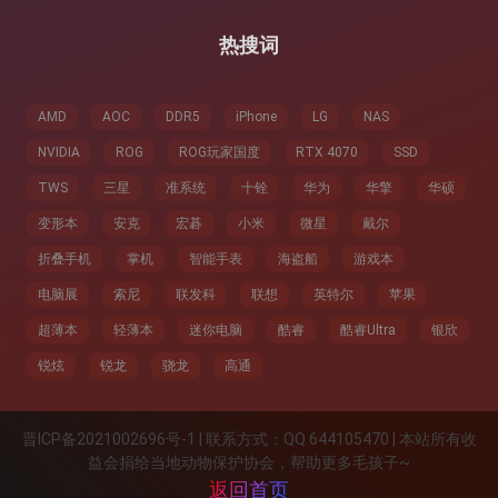
热搜词
AMD
AOC
DDR5
iPhone
LG
NAS
NVIDIA
ROG
ROG玩家国度
RTX 4070
SSD
TWS
三星
准系统
十铨
华为
华擎
华硕
变形本
安克
宏碁
小米
微星
戴尔
折叠手机
掌机
智能手表
海盗船
游戏本
电脑展
索尼
联发科
联想
英特尔
苹果
超薄本
轻薄本
迷你电脑
酷睿
酷睿Ultra
银欣
锐炫
锐龙
骁龙
高通
晋ICP备2021002696号-1 | 联系方式：QQ 644105470 | 本站所有收
益会捐给当地动物保护协会，帮助更多毛孩子~
返回首页