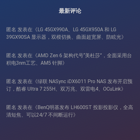
4090/RTX 5090
最新评论
匿名
发表在《
LG 45GX990A、LG 45GX950A 和 LG
39GX90SA 显示器，双模切换、曲面超宽屏、防眩光
》
匿名
发表在《
AMD Zen 6 架构代号“美杜莎”，全面采用台
积电3nm工艺、AM5 针脚
》
匿名
发表在《
绿联 NASync iDX6011 Pro NAS 发布开启预
订，酷睿 Ultra 7 255H、双万兆、双雷电4、OCuLink
》
匿名
发表在《
BenQ明基发布 LH600ST 投影投影仪，全高
清短焦、可以24/7 不间断运行
》