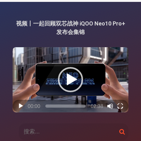
nk
视频丨一起回顾双芯战神 iQOO Neo10 Pro+
发布会集锦
视
频
播
放
器
00:00
02:38
搜
搜
索
索