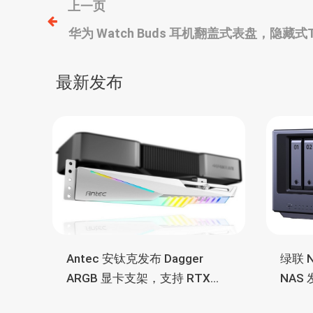
文
上一页
华为 Watch Buds 耳机翻盖式表盘，隐
章
曝光
导
最新发布
航
Antec 安钛克发布 Dagger
绿联 N
ARGB 显卡支架，支持 RTX
NAS
5090/4090 顶级显卡，带幻彩
7 2