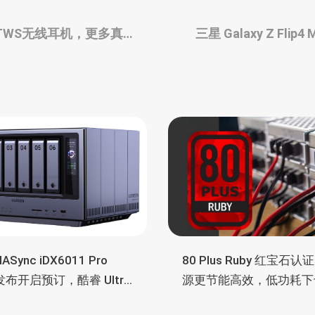
藏式TWS无线耳机，更多真容
三星 Galaxy Z Fli
ASync iDX6011 Pro
80 Plus Ruby 红宝石认
 发布开启预订，酷睿 Ultra
源更节能高效，低功耗下
55H、双万兆、双雷电4、
常省电