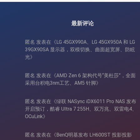
灯效
OCuLi
最新评论
匿名
发表在《
LG 45GX990A、LG 45GX950A 和 LG
39GX90SA 显示器，双模切换、曲面超宽屏、防眩
光
》
匿名
发表在《
AMD Zen 6 架构代号“美杜莎”，全面
采用台积电3nm工艺、AM5 针脚
》
匿名
发表在《
绿联 NASync iDX6011 Pro NAS 发布
开启预订，酷睿 Ultra 7 255H、双万兆、双雷电4、
OCuLink
》
匿名
发表在《
BenQ明基发布 LH600ST 投影投影