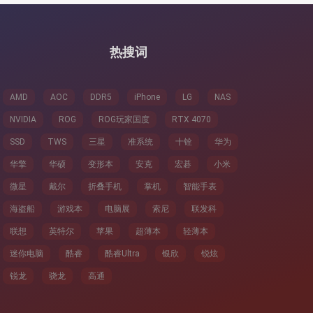
5090
热搜词
AMD
AOC
DDR5
iPhone
LG
NAS
NVIDIA
ROG
ROG玩家国度
RTX 4070
SSD
TWS
三星
准系统
十铨
华为
华擎
华硕
变形本
安克
宏碁
小米
微星
戴尔
折叠手机
掌机
智能手表
海盗船
游戏本
电脑展
索尼
联发科
联想
英特尔
苹果
超薄本
轻薄本
迷你电脑
酷睿
酷睿Ultra
银欣
锐炫
锐龙
骁龙
高通