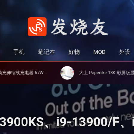
发烧友
手机
笔记本
好物
MOD
外设
镓、3C多设备同时充
大上 Paperlike 13K 彩屏版显示屏，13.3英寸高刷彩色墨水屏
900KS、i9-13900/F、i7