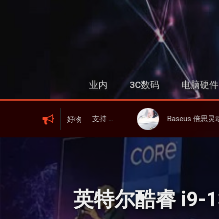
跳
过
内
容
业内
3C数码
电脑硬件
、屏显、6000mAh 电池、峰值下行2.0Gbps
Baseus 倍思灵动充伸缩线充电器 67W 3C，超耐用可伸缩线、氮化
好物
英特尔酷睿 i9-13