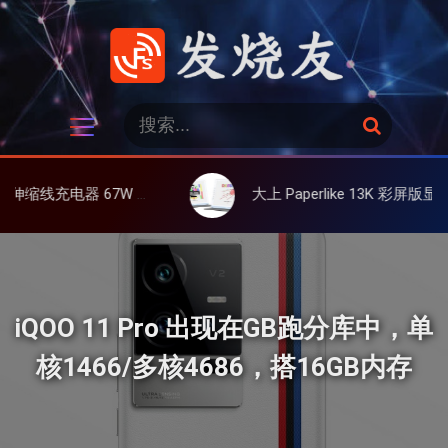
跳
过
内
容
发烧友
搜
搜
索
索
：
伸缩线、氮化镓、3C多设备同时充
大上 Paperlike 13K 彩屏版显示屏，13.3英寸高刷彩色墨
iQOO 11 Pro 出现在GB跑分库中，单
核1466/多核4686，搭16GB内存