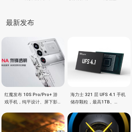
章
2P-344A 和 QM2-2P-
很快发布，红米、小米和
384A 两款M.2 SSD扩展卡
iQOO都准备了新机，对比
导
天玑8100超频而已
最新发布
航
红魔发布 10S Pro/Pro+ 游
海力士 321 层 UFS 4.1 手机
戏手机，纯平设计、屏下影
储存颗粒，最高1TB、
像真全面屏、高通骁龙8领先
4.3GB/s速度、为 AI 优化
版、液态金属导热