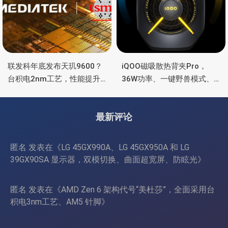
联发科年底发布天玑9600？
iQOO磁吸散热背夹Pro，
台积电2nm工艺，性能提升
36W功率、一键野兽模式、
15%，功耗降低25%
智能控温
最新评论
匿名
发表在《
LG 45GX990A、LG 45GX950A 和 LG
39GX90SA 显示器，双模切换、曲面超宽屏、防眩光
》
匿名
发表在《
AMD Zen 6 架构代号“美杜莎”，全面采用台
积电3nm工艺、AM5 针脚
》