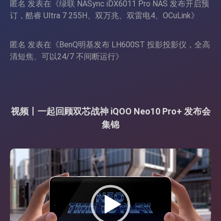
匿名
发表在《
绿联 NASync iDX6011 Pro NAS 发布开启预
订，酷睿 Ultra 7 255H、双万兆、双雷电4、OCuLink
》
匿名
发表在《
BenQ明基发布 LH600ST 投影投影仪，全高
清短焦、可以24/7 不间断运行
》
视频丨一起回顾双芯战神 iQOO Neo10 Pro+ 发布会
集锦
视
频
播
放
器