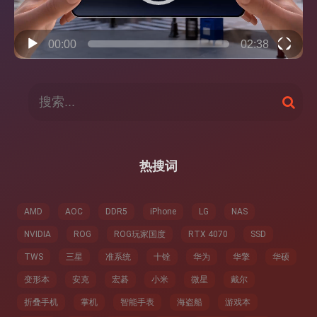
00:00
02:38
搜
搜
索
索
：
热搜词
AMD
AOC
DDR5
iPhone
LG
NAS
NVIDIA
ROG
ROG玩家国度
RTX 4070
SSD
TWS
三星
准系统
十铨
华为
华擎
华硕
变形本
安克
宏碁
小米
微星
戴尔
折叠手机
掌机
智能手表
海盗船
游戏本