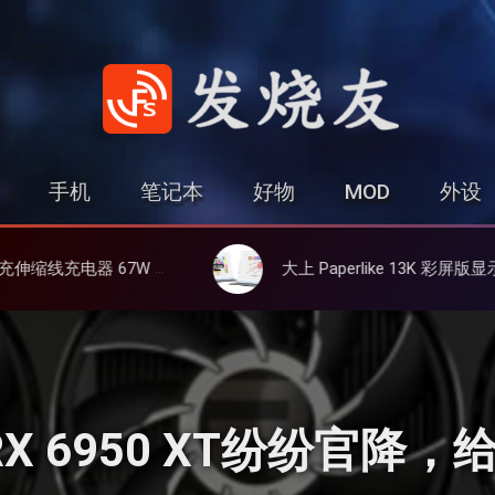
发烧友
手机
笔记本
好物
MOD
外设
、3C多设备同时充
大上 Paperlike 13K 彩屏版显示屏，13.3英寸高刷彩色墨水屏
/RX 6950 XT纷纷官降，给