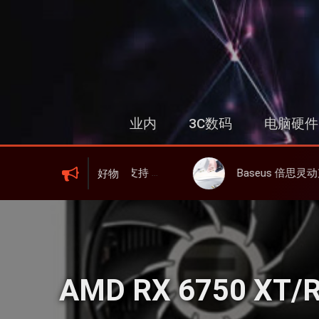
跳
过
内
容
业内
3C数码
电脑硬件
、屏显、6000mAh 电池、峰值下行2.0Gbps
Baseus 倍思灵动充伸缩线充电器 67W 3C，超耐用可伸缩线、氮化镓
好物
AMD RX 6750 XT