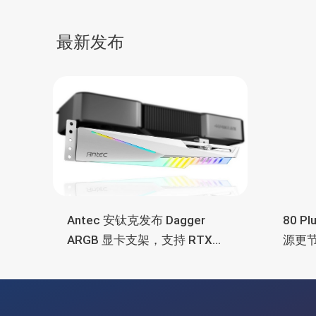
4090/4080、全模组
导
最新发布
航
Antec 安钛克发布 Dagger
80 P
ARGB 显卡支架，支持 RTX
源更
5090/4090 顶级显卡，带幻彩
常省
灯效