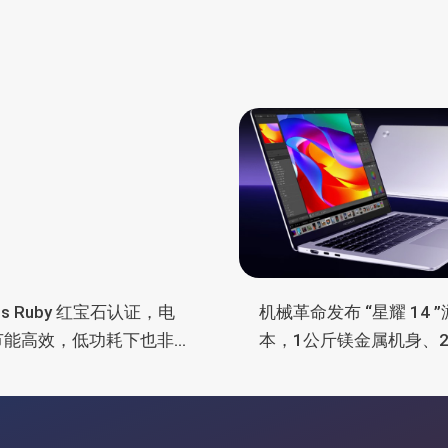
lus Ruby 红宝石认证，电
机械革命发布 “星耀 14 
节能高效，低功耗下也非
本，1公斤镁金属机身、2.
电
OLED 屏、锐龙处理器、
长续航