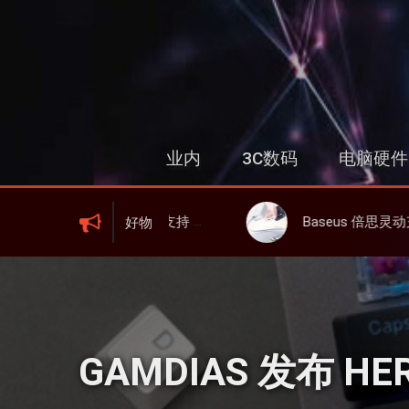
跳
过
内
容
业内
3C数码
电脑硬件
0mAh 电池、峰值下行2.0Gbps
Baseus 倍思灵动充伸缩线充电器 67W 3C，超耐用可伸缩线、氮化镓、3C多设
好物
GAMDIAS 发布 H