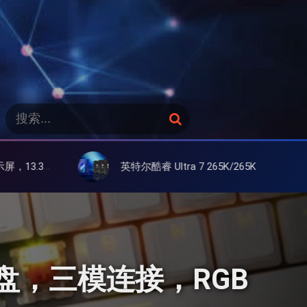
搜
搜
索
索
：
英特尔酷睿 Ultra 7 265K/265KF 官降100美元促销，快和酷睿 Ultra 5 差不多了
联想 YOG
紧凑键盘，三模连接，RGB