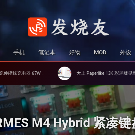
发烧友
手机
笔记本
好物
MOD
外设
备同时充
大上 Paperlike 13K 彩屏版显示屏，13.3英寸高刷彩色墨水屏
ERMES M4 Hybrid 