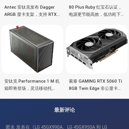
Antec 安钛克发布 Dagger
80 Plus Ruby 红宝石认证，
ARGB 显卡支架，支持 RTX
电源更节能高效，低功耗下
5090/4090 顶级显卡，带幻
也非常省电
彩灯效
安钛克 Performance 1 M 机
索泰 GAMING RTX 5060 Ti
箱即将登场，灵活移动托
8GB Twin Edge 非公显卡，
盘、双舱位、扩展 RTX
双风扇散热器、8GB显存
4090/RTX 5090
最新评论
匿名
发表在《
LG 45GX990A、LG 45GX950A 和 LG