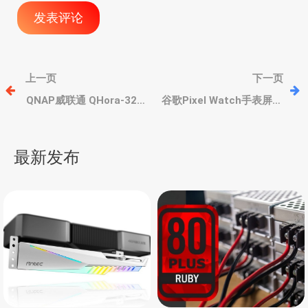
文
上一页
下一页
章
QNAP威联通 QHora-322
谷歌Pixel Watch手表屏幕
及 QHora-321高速路由
存在烧屏残影问题，会通
器，多路万兆、四核处理
过算法优化减低风险
导
器
最新发布
航