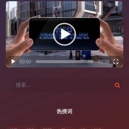
视
频
播
放
器
00:00
02:38
搜
搜
索
索
：
热搜词