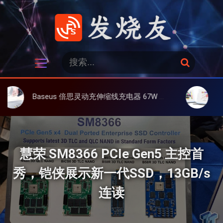
跳
过
内
容
发烧友
搜
搜
索
索
：
Baseus 倍思灵动充伸缩线充电器 67W 3C，超耐用可伸缩线、氮化镓、3C多设备同时充
大上 Paperlik
慧荣 SM8366 PCIe Gen5 主控首
秀，铠侠展示新一代SSD，13GB/s
连读