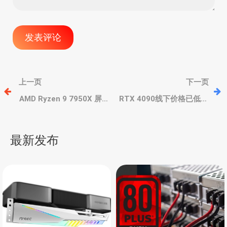
文
上一页
下一页
章
AMD Ryzen 9 7950X 屏蔽
RTX 4090线下价格已低于
8个核心，游戏性能提升
首发价，市场供需变了，
10%，总功耗不变
卖家不敢囤货炒作
导
最新发布
航