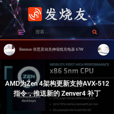
跳
过
内
容
发烧友
搜
搜
索
索
：
Baseus 倍思灵动充伸缩线充电器 67W 3C，超耐用可伸缩线、氮化镓、3C多设备同时充
大上 Pape
AMD为Zen 4架构更新支持AVX-512
指令，推送新的 Zenver4 补丁