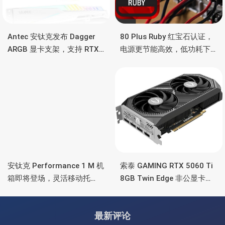
Antec 安钛克发布 Dagger
80 Plus Ruby 红宝石认证，
ARGB 显卡支架，支持 RTX
电源更节能高效，低功耗下
5090/4090 顶级显卡，带幻
也非常省电
彩灯效
安钛克 Performance 1 M 机
索泰 GAMING RTX 5060 Ti
箱即将登场，灵活移动托
8GB Twin Edge 非公显卡，
盘、双舱位、扩展 RTX
双风扇散热器、8GB显存
4090/RTX 5090
最新评论