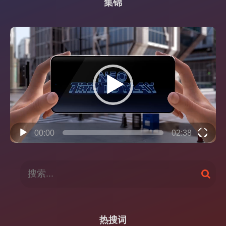
集锦
视
频
播
放
器
00:00
02:38
搜
搜
索
索
：
热搜词