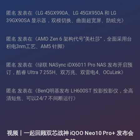
匿名
发表在《
LG 45GX990A、LG 45GX950A 和 LG
39GX90SA 显示器，双模切换、曲面超宽屏、防眩光
》
匿名
发表在《
AMD Zen 6 架构代号“美杜莎”，全面采用台
积电3nm工艺、AM5 针脚
》
匿名
发表在《
绿联 NASync iDX6011 Pro NAS 发布开启预
订，酷睿 Ultra 7 255H、双万兆、双雷电4、OCuLink
》
匿名
发表在《
BenQ明基发布 LH600ST 投影投影仪，全高
清短焦、可以24/7 不间断运行
》
视频丨一起回顾双芯战神 iQOO Neo10 Pro+ 发布会