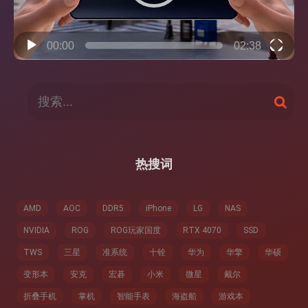
00:00
02:38
搜
搜
索
索
：
热搜词
AMD
AOC
DDR5
iPhone
LG
NAS
NVIDIA
ROG
ROG玩家国度
RTX 4070
SSD
TWS
三星
准系统
十铨
华为
华擎
华硕
变形本
安克
宏碁
小米
微星
戴尔
折叠手机
掌机
智能手表
海盗船
游戏本