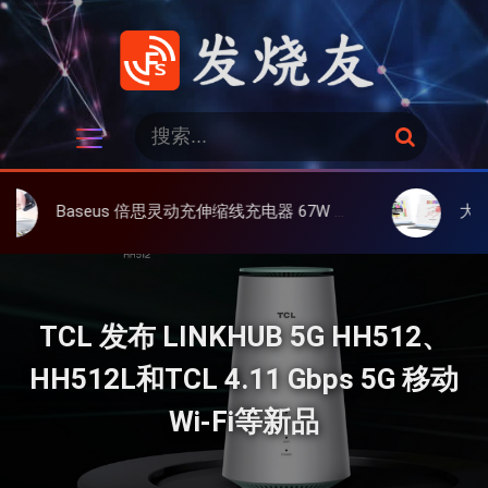
跳
过
内
容
发烧友
搜
搜
索
索
：
eus 倍思灵动充伸缩线充电器 67W 3C，超耐用可伸缩线、氮化镓、3C多设备同时充
大上 Paperlike 
TCL 发布 LINKHUB 5G HH512、
HH512L和TCL 4.11 Gbps 5G 移动
Wi-Fi等新品