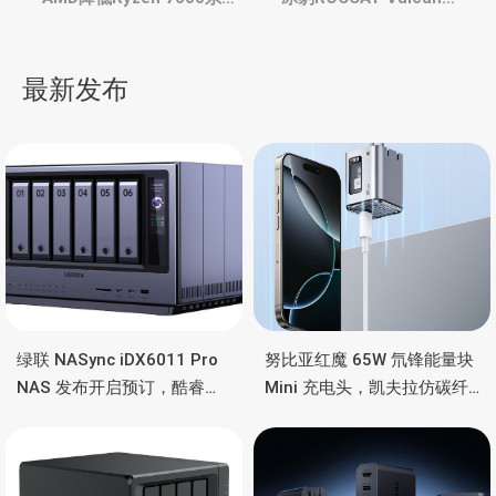
章
处理器产量和供应量，全
Max 光轴版键盘，掌托带
球市场持续低迷
RGB，泰坦光轴，24个快
导
捷键
最新发布
航
绿联 NASync iDX6011 Pro
努比亚红魔 65W 氘锋能量块
NAS 发布开启预订，酷睿
Mini 充电头，凯夫拉仿碳纤
Ultra 7 255H、双万兆、双
维、氮化镓、2C均支持65W
雷电4、OCuLink
功率