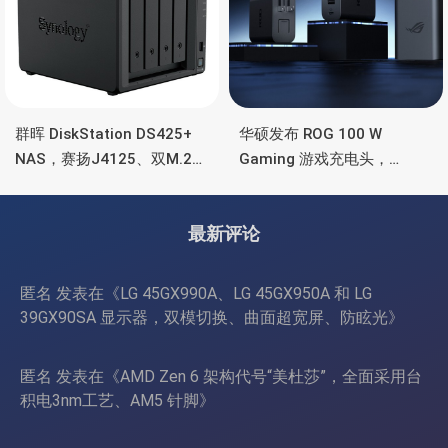
群晖 DiskStation DS425+
华硕发布 ROG 100 W
NAS，赛扬J4125、双M.2
Gaming 游戏充电头，
SSD 扩展、千兆+2.5G千兆
HDMI、双USB-A+USB-C
最新评论
匿名
发表在《
LG 45GX990A、LG 45GX950A 和 LG
39GX90SA 显示器，双模切换、曲面超宽屏、防眩光
》
匿名
发表在《
AMD Zen 6 架构代号“美杜莎”，全面采用台
积电3nm工艺、AM5 针脚
》