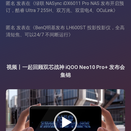
匿名
发表在《
绿联 NASync iDX6011 Pro NAS 发布开启预
订，酷睿 Ultra 7 255H、双万兆、双雷电4、OCuLink
》
匿名
发表在《
BenQ明基发布 LH600ST 投影投影仪，全高
清短焦、可以24/7 不间断运行
》
视频丨一起回顾双芯战神 iQOO Neo10 Pro+ 发布会
集锦
视
频
播
放
器